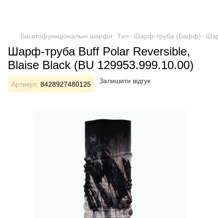
Багатофункціональні шарфи
Тип
Шарф-труба (Бафф)
Шар
Шарф-труба Buff Polar Reversible,
Blaise Black (BU 129953.999.10.00)
Залишити відгук
Артикул:
8428927480125