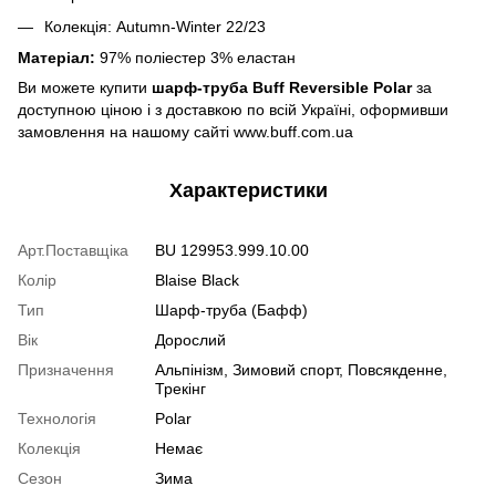
Колекція: Autumn-Winter 22/23
Матеріал:
97% поліестер 3% еластан
Ви можете купити
шарф-труба Buff Reversible Polar
за
доступною ціною і з доставкою по всій Україні, оформивши
замовлення на нашому сайті www.buff.com.ua
Характеристики
Арт.Поставщіка
BU 129953.999.10.00
Колір
Blaise Black
Тип
Шарф-труба (Бафф)
Вік
Дорослий
Призначення
Альпінізм, Зимовий спорт, Повсякденне,
Трекінг
Технологія
Polar
Колекція
Немає
Сезон
Зима