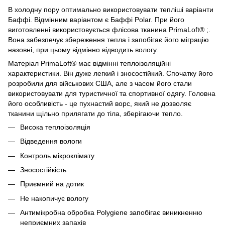
В холодну пору оптимально використовувати тепліші варіанти
Баффі. Відмінним варіантом є Баффі Polar. При його
виготовленні використовується флісова тканина PrimaLoft® ;.
Вона забезпечує збереження тепла і запобігає його міграцію
назовні, при цьому відмінно відводить вологу.
Матеріал PrimaLoft® має відмінні теплоізоляційні
характеристики. Він дуже легкий і зносостійкий. Спочатку його
розробили для військових США, але з часом його стали
використовувати для туристичної та спортивної одягу. Головна
його особливість - це пухнастий ворс, який не дозволяє
тканини щільно прилягати до тіла, зберігаючи тепло.
Висока теплоізоляція
Відведення вологи
Контроль мікроклімату
Зносостійкість
Приємний на дотик
Не накопичує вологу
Антимікробна обробка Polygiene запобігає виникненню
неприємних запахів