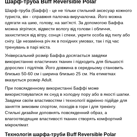
Шарф-труба Buff Reversible Polar
Шарф-труба (Баффі) - це не тільки стильний аксесуар кожного
туриста, він - справжня палочка-виручалочка. Його можна
одягати на шию, голову, на зап'ясті. За допомогою Баффа
можна зігрітися, відвести вологу від голови і обличчя,
захиститися від вітру, сонця і спеки, укрити особа від пилу або
снігу. Це незамінна річ як в похідних умовах, так і під час
тренувань в парі міста.
Універсальний розмір Баффа досягається завдяки
використанню еластичних тканин і підходить для більшості
дорослих і підлітків. Його довжина в середньому становить
близько 50-60 см і ширина близько 25 см. На етикетках
вказується розмір Adult.
При повсякденному використанні Баффі може
використовуватися як снуд в холодну пору або в якості шапки.
Завдяки своїм властивостям і технології відмінно підійде для
заняття зимовим спортом, походів в гори і для трекінгу.
Стильні дизайни доповнять повсякденний образ, а
влагоотводящие властивості тканин створять комфортний
мікроклімат.
Технологія шарфа-труби Buff Reversible Polar