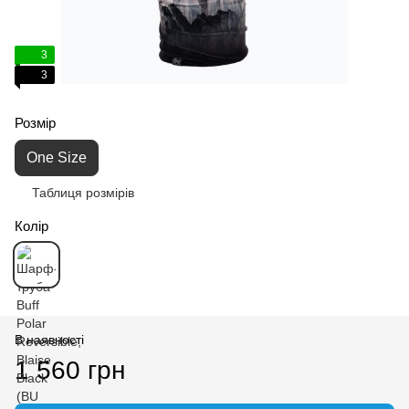
3
3
Розмір
One Size
Таблиця розмірів
Колір
В наявності
1 560 грн