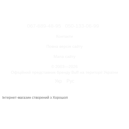
067-689-48-95
050-133-06-99
Контакти
Повна версія сайту
Мапа сайту
© 2003—2026
Офіційний представник бренду Buff на території України
Укр
Рус
Інтернет-магазин створений з Хорошоп