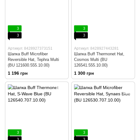
3
3
3
3
Артикул: 8428927373151
Артикул: 8428927443281
Шапка Buff Microfiber
Шапка Buff Thermonet Hat,
Reversible Hat, Tephra Multi
Cosmos Multi (BU
(BU 121600.555.10.00)
126541.555.10.00)
1 196 грн
1 300 грн
3
3
3
3