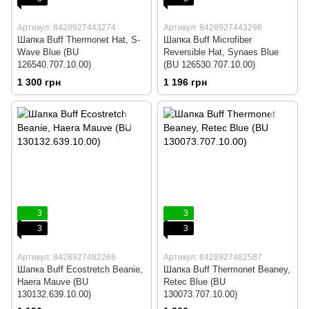
Артикул: 8428927443274
Артикул: 8428927443298
Шапка Buff Thermonet Hat, S-
Шапка Buff Microfiber
Wave Blue (BU
Reversible Hat, Synaes Blue
126540.707.10.00)
(BU 126530.707.10.00)
1 300 грн
1 196 грн
3
3
3
3
Артикул: 8428927482266
Артикул: 8428927482587
Шапка Buff Ecostretch Beanie,
Шапка Buff Thermonet Beaney,
Haera Mauve (BU
Retec Blue (BU
130132.639.10.00)
130073.707.10.00)