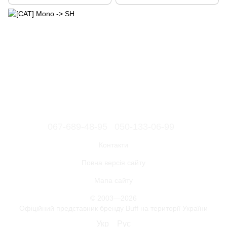
067-689-48-95
050-133-06-99
Контакти
Повна версія сайту
Мапа сайту
© 2003—2026
Офіційний представник бренду Buff на території України
Укр
Рус