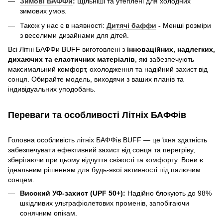
Зимові БАФФи
:
Щільніші та утеплені для холодних
зимових умов.
Також у нас є в наявності:
Дитячі баффи
-
Менші розміри
з веселими дизайнами для дітей.
Всі Літні БАФФи BUFF виготовлені з
інноваційних, надлегких,
дихаючих та еластичних матеріалів
, які забезпечують
максимальний комфорт, охолодження та надійний захист від
сонця. Обирайте модель, виходячи з ваших планів та
індивідуальних уподобань.
Переваги та особливості Літніх БАФФів
Головна особливість літніх БАФФів BUFF — це їхня здатність
забезпечувати ефективний захист від сонця та перегріву,
зберігаючи при цьому відчуття свіжості та комфорту. Вони є
ідеальним рішенням для будь-якої активності під палючим
сонцем.
Високий УФ-захист (UPF 50+):
Надійно блокують до 98%
шкідливих ультрафіолетових променів, запобігаючи
сонячним опікам.