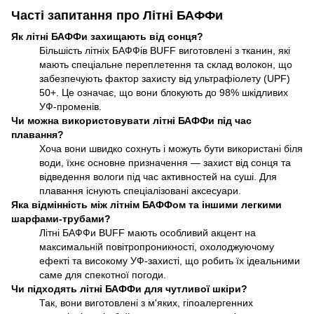
Часті запитання про Літні БАФФи
Як літні БАФФи захищають від сонця?
Більшість літніх БАФФів BUFF виготовлені з тканин, які
мають спеціальне переплетення та склад волокон, що
забезпечують фактор захисту від ультрафіолету (UPF)
50+. Це означає, що вони блокують до 98% шкідливих
УФ-променів.
Чи можна використовувати літні БАФФи під час
плавання?
Хоча вони швидко сохнуть і можуть бути використані біля
води, їхнє основне призначення — захист від сонця та
відведення вологи під час активностей на суші. Для
плавання існують спеціалізовані аксесуари.
Яка відмінність між літнім БАФФом та іншими легкими
шарфами-трубами?
Літні БАФФи BUFF мають особливий акцент на
максимальній повітропроникності, охолоджуючому
ефекті та високому УФ-захисті, що робить їх ідеальними
саме для спекотної погоди.
Чи підходять літні БАФФи для чутливої шкіри?
Так, вони виготовлені з м'яких, гіпоалергенних