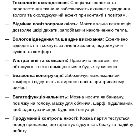
Технологія охолодження:
Спеціальні волокна та
переплетення тканини забезпечують активне відведення
вологи та охолоджуючий ефект при контакті з повітрям.
Відмінна повітропроникність:
Максимальна вентиляція
дозволяє шкірі дихати, запобігаючи накопиченню тепла.
Вологовідведення та швидке висихання:
Ефективно
відводять піт і сохнуть за лічені хвилини, підтримуючи
сухість та комфорт.
Ультралегкі та компактні:
Практично невагомі, не
обтяжують і легко поміщаються в будь-яку кишеню.
Безшовна конструкція:
Забезпечує максимальний
комфорт і відсутність натирання навіть при тривалому
носінні.
Багатофункціональність:
Можна носити як бандану,
пов'язку на голову, маску для обличчя, шарф, підшлемник,
щоб адаптуватися до будь-якої ситуації.
Продуманий контроль якості:
Кожна партія тестується
перед продажем, що гарантує відсутність браку та надійну
роботу.