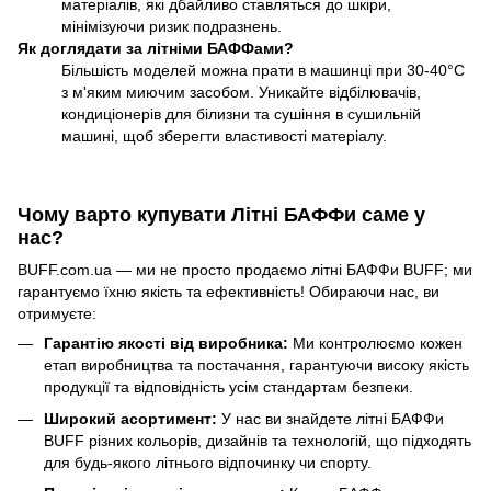
матеріалів, які дбайливо ставляться до шкіри,
мінімізуючи ризик подразнень.
Як доглядати за літніми БАФФами?
Більшість моделей можна прати в машинці при 30-40°C
з м'яким миючим засобом. Уникайте відбілювачів,
кондиціонерів для білизни та сушіння в сушильній
машині, щоб зберегти властивості матеріалу.
Чому варто купувати Літні БАФФи саме у
нас?
BUFF.com.ua — ми не просто продаємо літні БАФФи BUFF; ми
гарантуємо їхню якість та ефективність! Обираючи нас, ви
отримуєте:
Гарантію якості від виробника:
Ми контролюємо кожен
етап виробництва та постачання, гарантуючи високу якість
продукції та відповідність усім стандартам безпеки.
Широкий асортимент:
У нас ви знайдете літні БАФФи
BUFF різних кольорів, дизайнів та технологій, що підходять
для будь-якого літнього відпочинку чи спорту.