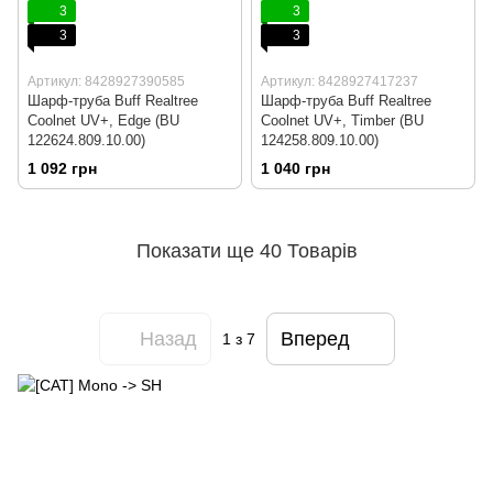
3
3
3
3
Артикул: 8428927390585
Артикул: 8428927417237
Шарф-труба Buff Realtree
Шарф-труба Buff Realtree
Coolnet UV+, Edge (BU
Coolnet UV+, Timber (BU
122624.809.10.00)
124258.809.10.00)
1 092 грн
1 040 грн
Показати ще 40 Товарів
Назад
Вперед
1
з 7