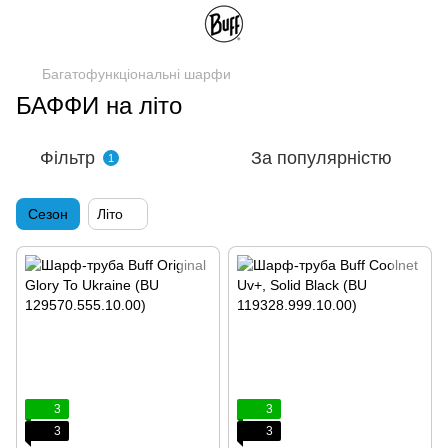
Багатофункціональні шарфи
БАФФИ на літо
Фільтр
За популярністю
1
Сезон
Літо
3
3
3
3