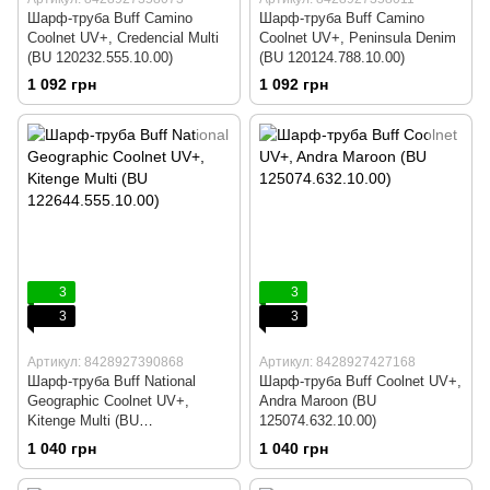
Шарф-труба Buff Camino
Шарф-труба Buff Camino
Coolnet UV+, Credencial Multi
Coolnet UV+, Peninsula Denim
(BU 120232.555.10.00)
(BU 120124.788.10.00)
1 092 грн
1 092 грн
3
3
3
3
Артикул: 8428927390868
Артикул: 8428927427168
Шарф-труба Buff National
Шарф-труба Buff Coolnet UV+,
Geographic Coolnet UV+,
Andra Maroon (BU
Kitenge Multi (BU
125074.632.10.00)
122644.555.10.00)
1 040 грн
1 040 грн