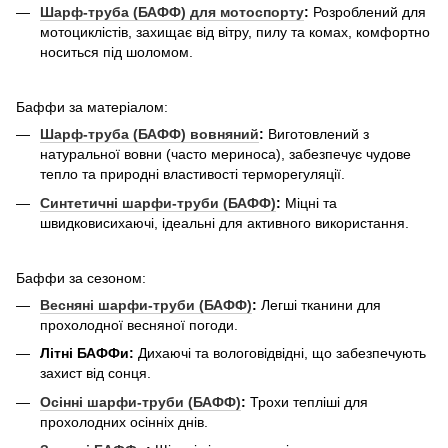
Шарф-труба (БАФФ) для мотоспорту
:
Розроблений для
мотоциклістів, захищає від вітру, пилу та комах, комфортно
носиться під шоломом.
Баффи за матеріалом:
Шарф-труба (БАФФ) вовняний
:
Виготовлений з
натуральної вовни (часто мериноса), забезпечує чудове
тепло та природні властивості терморегуляції.
Синтетичні шарфи-труби (БАФФ)
:
Міцні та
швидковисихаючі, ідеальні для активного використання.
Баффи за сезоном:
Весняні шарфи-труби (БАФФ)
:
Легші тканини для
прохолодної весняної погоди.
Літні БАФФи:
Дихаючі та вологовідвідні, що забезпечують
захист від сонця.
Осінні шарфи-труби (БАФФ)
:
Трохи тепліші для
прохолодних осінніх днів.