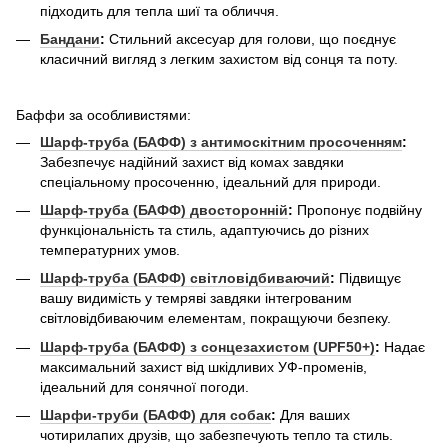
підходить для тепла шиї та обличчя.
Бандани
:
Стильний аксесуар для голови, що поєднує
класичний вигляд з легким захистом від сонця та поту.
Баффи за особливистями:
Шарф-труба (БАФФ) з антимоскітним просоченням
:
Забезпечує надійний захист від комах завдяки
спеціальному просоченню, ідеальний для природи.
Шарф-труба (БАФФ) двосторонній
:
Пропонує подвійну
функціональність та стиль, адаптуючись до різних
температурних умов.
Шарф-труба (БАФФ) світловідбиваючий
:
Підвищує
вашу видимість у темряві завдяки інтегрованим
світловідбиваючим елементам, покращуючи безпеку.
Шарф-труба (БАФФ) з сонцезахистом (UPF50+)
:
Надає
максимальний захист від шкідливих УФ-променів,
ідеальний для сонячної погоди.
Шарфи-труби (БАФФ) для собак
:
Для ваших
чотирилапих друзів, що забезпечують тепло та стиль.