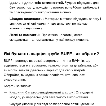
Ідеальні для літніх активностей:
Чудово підходять для
бігу, велоспорту, походів, пляжного волейболу, риболовлі
та повсякденного використання в спеку.
Швидко висихають:
Матеріал миттєво відводить вологу і
висихає за лічені хвилини, що дуже зручно під час
активного відпочинку.
Легкі та компактні:
Практично невагомі, легко
складаються та поміщаються у найменшу кишеню.
Які бувають шарфи-труби BUFF - як обрати?
BUFF пропонує широкий асортимент літніх БАФФів, що
відрізняються матеріалами, технологіями та дизайнами, аби
ви могли знайти ідеальний варіант для своїх потреб.
Обирайте, виходячи з ваших планів та інтенсивності
використання.
Баффи за типом:
Класичні багатофункціональні шарфи
:
Стандартні
моделі, універсальні для загального використання.
Снуди
:
Дизайн у вигляді безперервної петлі, ідеально