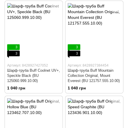
3
3
3
3
Артикул: 8428927427052
Артикул: 8428927384454
Шарф-труба Buff Coolnet UV+,
Шарф-труба Buff Mountain
Speckle Black (BU
Collection Original, Mount
125060.999.10.00)
Everest (BU 121757.555.10.00)
1 040 грн
1 040 грн