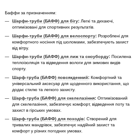
Баффи за призначенням:
Шарфи-труби (БАФФ) для бігу
:
Легкі та дихаючі,
оптимізовані для спортивних результатів.
Шарфи-труби (БАФФ) для велоспорту
:
Розроблені для
комфортного носіння під шоломами, забезпечують захист
від вітру.
Шарфи-труби (БАФФ) для лиж та сноуборду
:
Посилена
теплоізоляція та відведення вологи для зимових видів
спорту.
Шарф-труба (БАФФ) повсякденний
:
Комфортний та
універсальний аксесуар для щоденного використання, що
додає стилю та легкого захисту.
Шарф-труба (БАФФ) для скелелазіння
:
Оптимізований
для скелелазіння, забезпечує комфорт, відведення поту та
захист в гірських умовах.
Шарф-труба (БАФФ) для походів
:
Створений для
тривалих мандрівок, забезпечує надійний захист та
комфорт у різних погодних умовах.