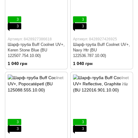
3
3
3
3
Артикул: 8428927386618
Артикул: 8428927426925
Шарф-труба Buff Coolnet UV+,
Шарф-труба Buff Coolnet UV+,
Keren Stone Blue (BU
Navy Htr (BU
122507.754.10.00)
122536.787.10.00)
1 040 грн
1 040 грн
3
3
3
3