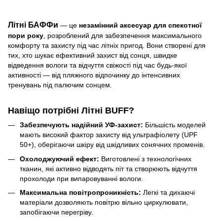
Літні БАФФи
— це
незамінний аксесуар для спекотної
пори року
, розроблений для забезпечення максимального
комфорту та захисту під час літніх пригод. Вони створені для
тих, хто шукає ефективний захист від сонця, швидке
відведення вологи та відчуття свіжості під час будь-якої
активності — від пляжного відпочинку до інтенсивних
тренувань під палючим сонцем.
Навіщо потрібні Літні BUFF?
Забезпечують надійний УФ-захист:
Більшість моделей
мають високий фактор захисту від ультрафіолету (UPF
50+), оберігаючи шкіру від шкідливих сонячних променів.
Охолоджуючий ефект:
Виготовлені з технологічних
тканин, які активно відводять піт та створюють відчуття
прохолоди при випаровуванні вологи.
Максимальна повітропроникність:
Легкі та дихаючі
матеріали дозволяють повітрю вільно циркулювати,
запобігаючи перегріву.