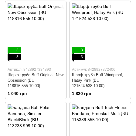
3
3
3
3
Артикул: 8428927334893
Артикул: 8428927372406
Шарф-труба Buff Original, New
Шарф-труба Buff Windproof,
Obsession (BU
Hatay Pink (BU
118816.555.10.00)
121524.538.10.00)
1 040 грн
1 820 грн