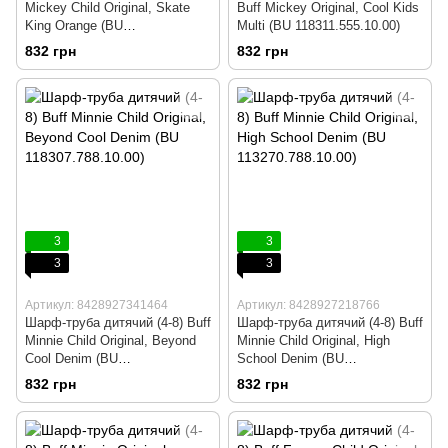
Mickey Child Original, Skate
Buff Mickey Original, Cool Kids
King Orange (BU
Multi (BU 118311.555.10.00)
115440.204.10.00)
832 грн
832 грн
3
3
3
3
Артикул: 8428927341464
Артикул: 8428927218766
Шарф-труба дитячий (4-8) Buff
Шарф-труба дитячий (4-8) Buff
Minnie Child Original, Beyond
Minnie Child Original, High
Cool Denim (BU
School Denim (BU
118307.788.10.00)
113270.788.10.00)
832 грн
832 грн