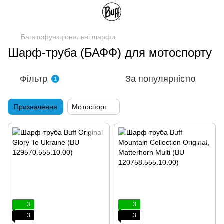
Багатофункціональні шарфи
Шарф-труба (БАФФ) для мотоспорту
Фільтр
За популярністю
1
Призначення
Мотоспорт
3
3
3
3