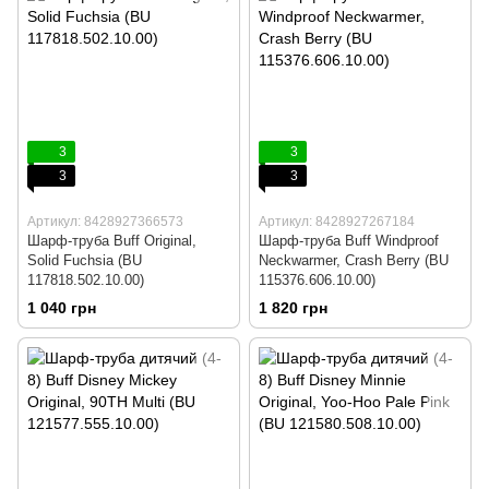
3
3
3
3
Артикул: 8428927366573
Артикул: 8428927267184
Шарф-труба Buff Original,
Шарф-труба Buff Windproof
Solid Fuchsia (BU
Neckwarmer, Crash Berry (BU
117818.502.10.00)
115376.606.10.00)
1 040 грн
1 820 грн