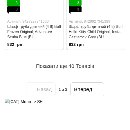
3
3
3
3
Артикул: 8428927341600
Артикул: 8428927341389
Шарф-труба дитячий (4-8) Buff
Шарф-труба дитячий (4-8) Buff
Frozen Original, Adventure
Hello Kitty Child Original, Insta
Scuba Blue (BU
Castlerock Grey (BU
118387.796.10.00)
118299.929.10.00)
832 грн
832 грн
Показати ще 40 Товарів
Назад
Вперед
1
з 3