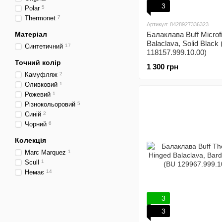
3
Polar
5
Thermonet
7
Артикул: 8428927336323
Матеріал
Балаклава Buff Microf
Balaclava, Solid Black
Синтетичний
17
118157.999.10.00)
Точний колір
1 300 грн
Камуфляж
2
Оливковий
1
Рожевий
1
Різнокольоровий
5
Синій
2
Чорний
6
Колекція
Marc Marquez
1
Scull
1
Немає
14
3
3