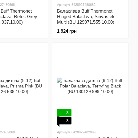
927480668
Артикул: 8428927480682
Buff Thermonet
Балаклава Buff Thermonet
aclava, Retec Grey
Hinged Balaclava, Sinvastek
.937.10.00)
Multi (BU 129971.555.10.00)
1 924 грн
3
3
927482068
Артикул: 8428927482099