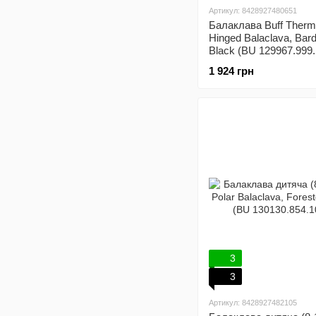
Артикул: 8428927480651
Балаклава Buff Therm
Hinged Balaclava, Bar
Black (BU 129967.999.
1 924 грн
3
3
Артикул: 8428927482105