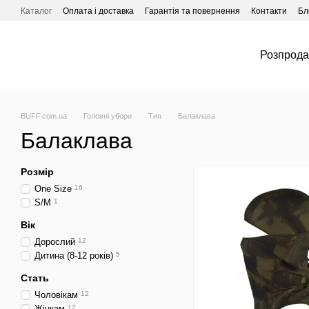
Перейти до основного контенту
Каталог
Оплата і доставка
Гарантія та повернення
Контакти
Бл
Розпрод
BUFF.com.ua
Головні убори
Тип
Балаклава
Балаклава
Розмір
One Size
16
S/M
1
Вік
Дорослий
12
Дитина (8-12 років)
5
Стать
Чоловікам
12
Жінкам
12