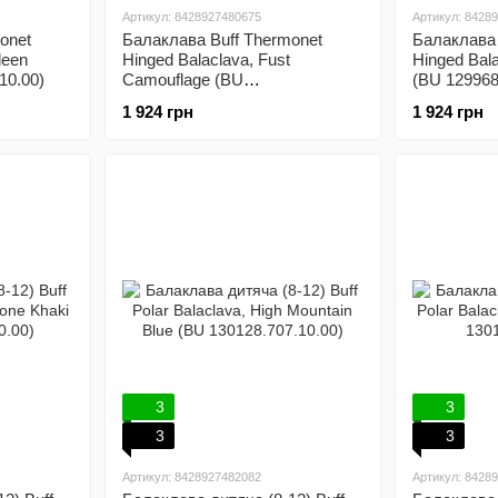
Артикул: 8428927480675
Артикул: 8428
onet
Балаклава Buff Thermonet
Балаклава 
deen
Hinged Balaclava, Fust
Hinged Bal
10.00)
Camouflage (BU
(BU 129968
129969.866.10.00)
1 924 грн
1 924 грн
3
3
3
3
Артикул: 8428927482082
Артикул: 8428