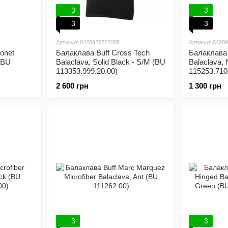
3
3
3
3
Артикул: 8428927222008
Артикул: 8428
onet
Балаклава Buff Cross Tech
Балаклава B
 (BU
Balaclava, Solid Black - S/M (BU
Balaclava,
113353.999.20.00)
115253.710
2 600 грн
1 300 грн
3
3