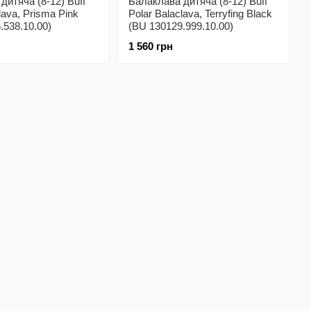
дитяча (8-12) Buff
Балаклава дитяча (8-12) Buff
lava, Prisma Pink
Polar Balaclava, Terryfing Black
.538.10.00)
(BU 130129.999.10.00)
1 560 грн