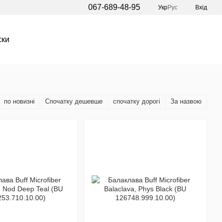
067-689-48-95
Укр
Рус
Вхід
ски
по новизні
Спочатку дешевше
спочатку дорогі
За назвою