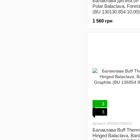
Балаклава дитяча (8-1
Polar Balaclava, Fores
(BU 130130.854.10.00)
1 560 грн
3
3
Артикул: 8428927588333
Балаклава Buff Therm
Hinged Balaclava, Bar