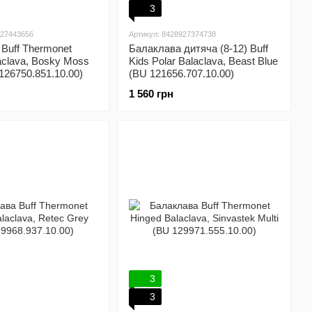
3
927443656
Артикул: 8428927374738
Buff Thermonet
Балаклава дитяча (8-12) Buff
aclava, Bosky Moss
Kids Polar Balaclava, Beast Blue
126750.851.10.00)
(BU 121656.707.10.00)
1 560 грн
3
3