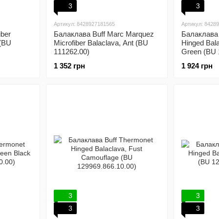
3
3
Артикул: 8428927181565
Артикул: 8428
iber
Балаклава Buff Marc Marquez
Балаклава 
 (BU
Microfiber Balaclava, Ant (BU
Hinged Bal
111262.00)
Green (BU 
1 352 грн
1 924 грн
3
3
3
3