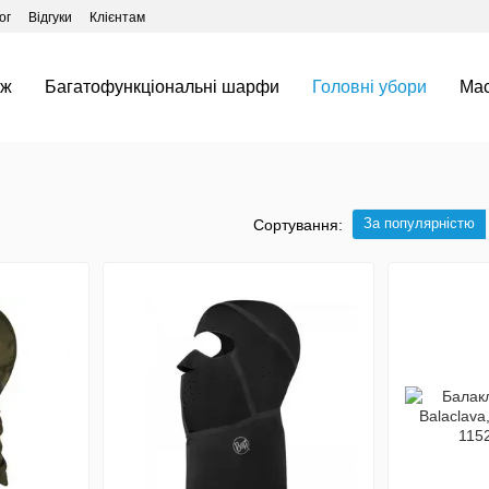
ог
Відгуки
Клієнтам
аж
Багатофункціональні шарфи
Головні убори
Ма
За популярністю
Сортування: