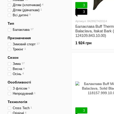
Дітям (хлопчикам)
4
3
Дітям (дівчаткам)
1
3
Всі дитячі
5
Артикул: 8428927420114
Тип
Балаклава Buff Therm
Балаклава
17
Balaclava, Itakat Bark
124109.843.10.00)
Призначення
1 924 грн
Зимовий спорт
17
Трекінг
1
Сезон
Зима
17
Весна
4
Осінь
4
Особливості
З флісом
5
Непродувний
1
Технологія
Cross Tech
1
3
Original
4