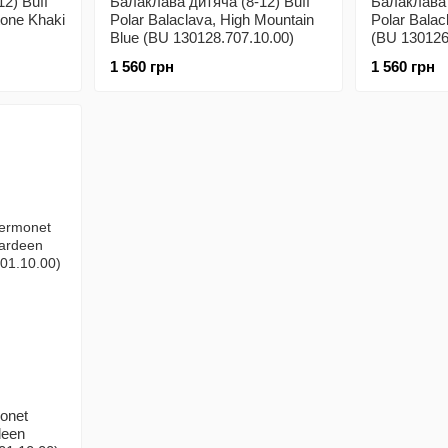
2) Buff
Балаклава дитяча (8-12) Buff
Балаклава 
tone Khaki
Polar Balaclava, High Mountain
Polar Balac
Blue (BU 130128.707.10.00)
(BU 130126
1 560 грн
1 560 грн
onet
deen