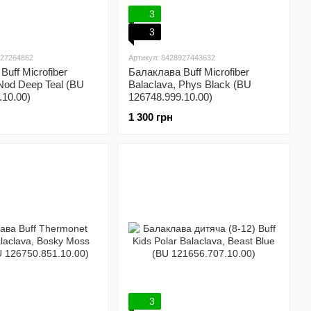
3
3
927264862
Артикул: 8428927443632
uff Microfiber
Балаклава Buff Microfiber
 Nod Deep Teal (BU
Balaclava, Phys Black (BU
.10.00)
126748.999.10.00)
1 300 грн
3