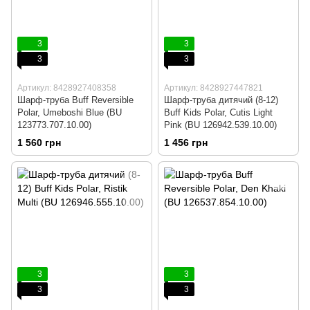
3
3
3
3
Артикул: 8428927408358
Артикул: 8428927447821
Шарф-труба Buff Reversible
Шарф-труба дитячий (8-12)
Polar, Umeboshi Blue (BU
Buff Kids Polar, Cutis Light
123773.707.10.00)
Pink (BU 126942.539.10.00)
1 560 грн
1 456 грн
3
3
3
3