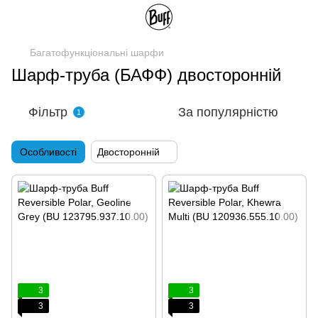
Багатофункціональні шарфи
Шарф-труба (БАФФ) двосторонній
Фільтр
За популярністю
1
Особливості
Двосторонній
3
3
3
3