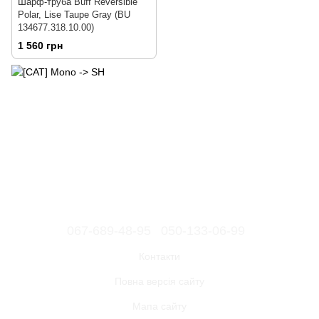
Шарф-труба Buff Reversible
Polar, Lise Taupe Gray (BU
134677.318.10.00)
1 560 грн
067-689-48-95
050-133-06-99
Контакти
Повна версія сайту
Мапа сайту