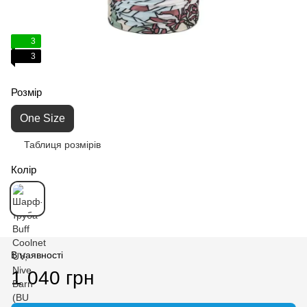
3
3
Розмір
One Size
Таблиця розмірів
Колір
В наявності
1 040 грн