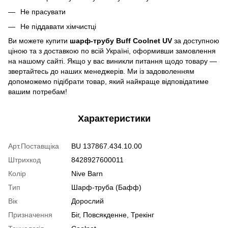
Не прасувати
Не піддавати хімчистці
Ви можете купити
шарф-трубу Buff Coolnet UV
за доступною
ціною та з доставкою по всій Україні, оформивши замовлення
на нашому сайті. Якщо у вас виникли питання щодо товару —
звертайтесь до наших менеджерів. Ми із задоволенням
допоможемо підібрати товар, який найкраще відповідатиме
вашим потребам!
Характеристики
Арт.Поставщіка
BU 137867.434.10.00
Штрихкод
8428927600011
Колір
Nive Barn
Тип
Шарф-труба (Бафф)
Вік
Дорослий
Призначення
Біг, Повсякденне, Трекінг