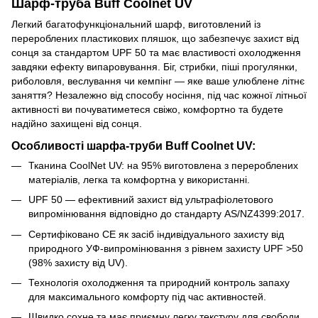
Шарф-труба Buff Coolnet UV
Легкий багатофункціональний шарф, виготовлений із
перероблених пластикових пляшок, що забезпечує захист від
сонця за стандартом UPF 50 та має властивості охолодження
завдяки ефекту випаровування. Біг, стрибки, піші прогулянки,
риболовля, веслування чи кемпінг — яке ваше улюблене літнє
заняття? Незалежно від способу носіння, під час кожної літньої
активності ви почуватиметеся свіжо, комфортно та будете
надійно захищені від сонця.
Особливості шарфа-труби Buff Coolnet UV:
Тканина CoolNet UV: на 95% виготовлена з перероблених
матеріалів, легка та комфортна у використанні.
UPF 50 — ефективний захист від ультрафіолетового
випромінювання відповідно до стандарту AS/NZ4399:2017.
Сертифіковано CE як засіб індивідуального захисту від
природного УФ-випромінювання з рівнем захисту UPF >50
(98% захисту від UV).
Технологія охолодження та природний контроль запаху
для максимального комфорту під час активностей.
Швидко сохне та має приємну легку текстуру для свободи