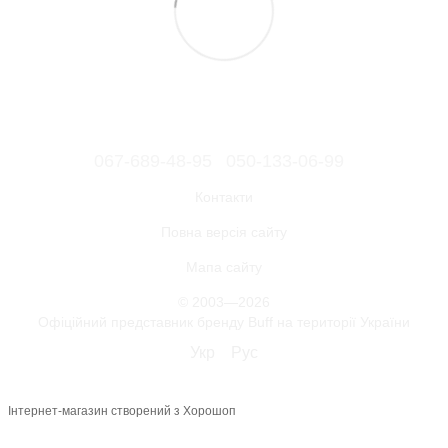
067-689-48-95
050-133-06-99
Контакти
Повна версія сайту
Мапа сайту
© 2003—2026
Офіційний представник бренду Buff на території України
Укр
Рус
Інтернет-магазин створений з Хорошоп