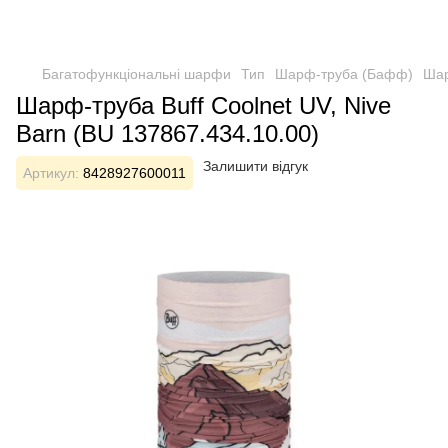
Багатофункціональні шарфи
Тип
Шарф-труба (Бафф)
Шар
Шарф-труба Buff Coolnet UV, Nive
Barn (BU 137867.434.10.00)
Залишити відгук
Артикул:
8428927600011