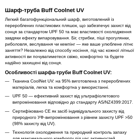
Шарф-труба Buff Coolnet UV
Легкий багатофункціональний шарф, виготовлений із
перероблених пластикових пляшок, що забезпечує захист від
сонця за стандартом UPF 50 та має властивості охолодження
завдяки ефекту випаровування. Біг, стрибки, піші прогулянки,
риболовля, веслування чи кемпінг — яке ваше улюблене літнє
заняття? Незалежно від способу носіння, під час кожної літньої
активності ви почуватиметеся свіжо, комфортно та будете
надійно захищені від сонця.
Особливості шарфа-труби Buff Coolnet UV:
Тканина CoolNet UV: на 95% виготовлена з перероблених
матеріалів, легка та комфортна у використанні.
UPF 50 — ефективний захист від ультрафіолетового
випромінювання відповідно до стандарту AS/NZ4399:2017.
Сертифіковано CE як засіб індивідуального захисту від
природного УФ-випромінювання з рівнем захисту UPF >50
(98% захисту від UV).
Технологія охолодження та природний контроль запаху
для максимального комфорту під час активностей.