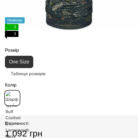
Новинка
3
3
Розмір
One Size
Таблиця розмірів
Колір
В наявності
1 092 грн