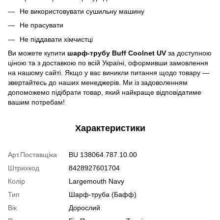
Не використовувати сушильну машину
Не прасувати
Не піддавати хімчистці
Ви можете купити
шарф-трубу Buff Coolnet UV
за доступною
ціною та з доставкою по всій Україні, оформивши замовлення
на нашому сайті. Якщо у вас виникли питання щодо товару —
звертайтесь до наших менеджерів. Ми із задоволенням
допоможемо підібрати товар, який найкраще відповідатиме
вашим потребам!
Характеристики
Арт.Поставщіка
BU 138064.787.10.00
Штрихкод
8428927601704
Колір
Largemouth Navy
Тип
Шарф-труба (Бафф)
Вік
Дорослий