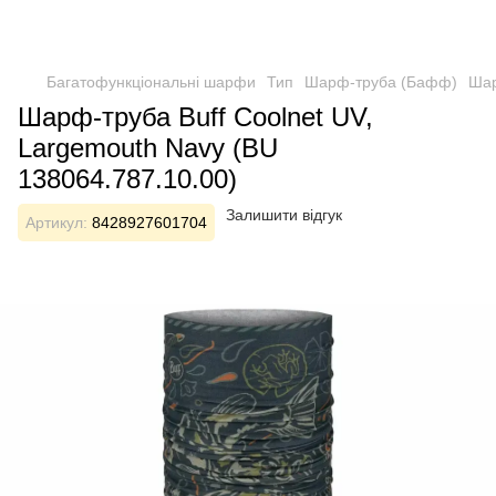
Багатофункціональні шарфи
Тип
Шарф-труба (Бафф)
Шар
Шарф-труба Buff Coolnet UV,
Largemouth Navy (BU
138064.787.10.00)
Залишити відгук
Артикул:
8428927601704