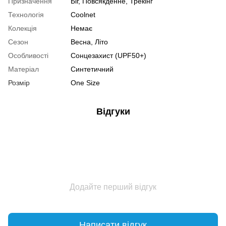
Призначення
Біг, Повсякденне, Трекінг
Технологія
Coolnet
Колекція
Немає
Сезон
Весна, Літо
Особливості
Сонцезахист (UPF50+)
Матеріал
Синтетичний
Розмір
One Size
Відгуки
Додайте перший відгук
Написати відгук