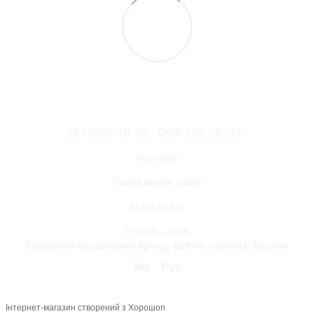
067-689-48-95
050-133-06-99
Контакти
Повна версія сайту
Мапа сайту
© 2003—2026
Офіційний представник бренду Buff на території України
Укр
Рус
Інтернет-магазин створений з Хорошоп