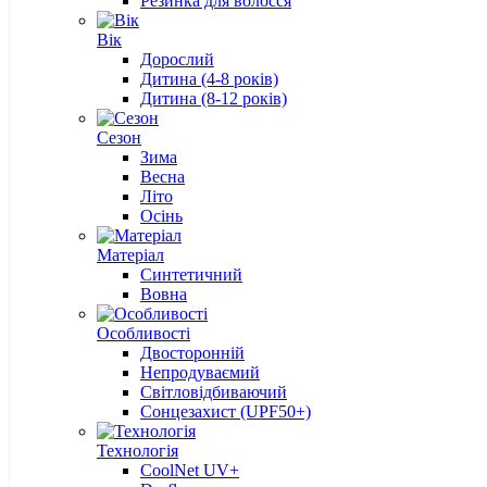
Резинка для волосся
Вік
Дорослий
Дитина (4-8 років)
Дитина (8-12 років)
Сезон
Зима
Весна
Літо
Осінь
Матеріал
Cинтетичний
Вовна
Особливості
Двосторонній
Непродуваємий
Світловідбиваючий
Сонцезахист (UPF50+)
Технологія
CoolNet UV+