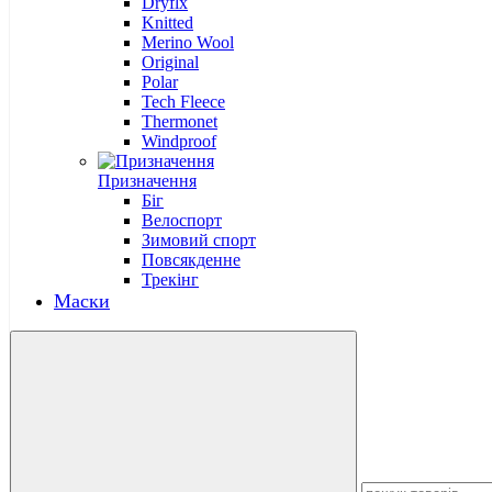
Dryflx
Knitted
Merino Wool
Original
Polar
Tech Fleece
Thermonet
Windproof
Призначення
Біг
Велоспорт
Зимовий спорт
Повсякденне
Трекінг
Маски