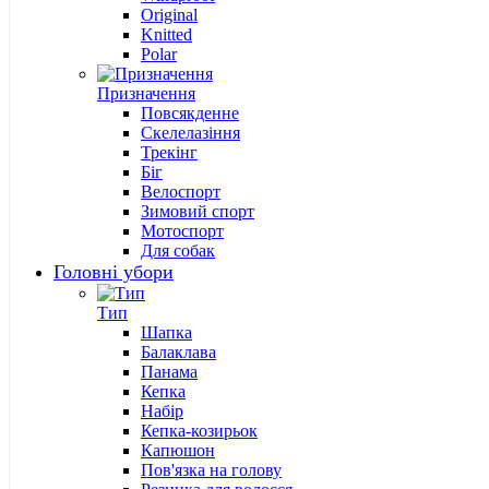
Original
Knitted
Polar
Призначення
Повсякденне
Скелелазіння
Трекінг
Біг
Велоспорт
Зимовий спорт
Мотоспорт
Для собак
Головні убори
Тип
Шапка
Балаклава
Панама
Кепка
Набір
Кепка-козирьок
Капюшон
Пов'язка на голову