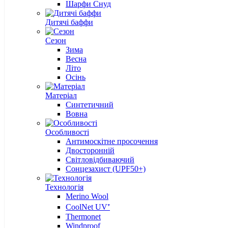
Шарфи Снуд
Дитячі баффи
Сезон
Зима
Весна
Літо
Осінь
Матеріал
Cинтетичний
Вовна
Особливості
Антимоскітне просочення
Двосторонній
Світловідбиваючий
Сонцезахист (UPF50+)
Технологія
Merino Wool
CoolNet UV⁺
Thermonet
Windproof