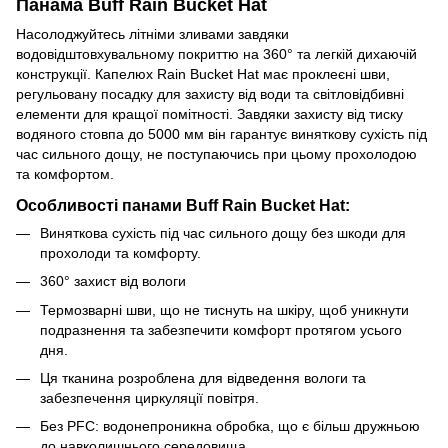
Панама Buff Rain Bucket Hat
Насолоджуйтесь літніми зливами завдяки
водовідштовхувальному покриттю на 360° та легкій дихаючій
конструкції. Капелюх Rain Bucket Hat має проклеєні шви,
регульовану посадку для захисту від води та світловідбивні
елементи для кращої помітності. Завдяки захисту від тиску
водяного стовпа до 5000 мм він гарантує виняткову сухість під
час сильного дощу, не поступаючись при цьому прохолодою
та комфортом.
Особливості панами Buff Rain Bucket Hat:
Виняткова сухість під час сильного дощу без шкоди для
прохолоди та комфорту.
360° захист від вологи
Термозварні шви, що не тиснуть на шкіру, щоб уникнути
подразнення та забезпечити комфорт протягом усього
дня.
Ця тканина розроблена для відведення вологи та
забезпечення циркуляції повітря.
Без PFC: водонепроникна обробка, що є більш дружньою
до навколишнього середовища.