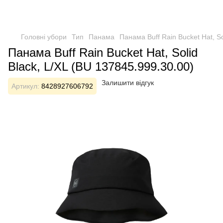
Головні убори
Тип
Панама
Панама Buff Rain Bucket Hat, So
Панама Buff Rain Bucket Hat, Solid
Black, L/XL (BU 137845.999.30.00)
Залишити відгук
Артикул:
8428927606792