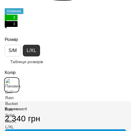
Новинка
3
3
Розмір
S/M
L/XL
Таблиця розмірів
Колір
В наявності
2 340 грн