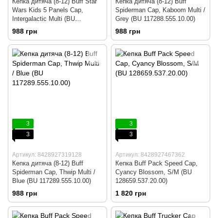
Кепка дитяча (8-12) Buff Star
Кепка дитяча (8-12) Buff
Wars Kids 5 Panels Cap,
Spiderman Cap, Kaboom Multi /
Intergalactic Multi (BU
Grey (BU 117288.555.10.00)
120093.555.10.00)
988 грн
988 грн
3
3
3
3
Артикул: 8428927319128
Артикул: 8428927467362
Кепка дитяча (8-12) Buff
Кепка Buff Pack Speed Cap,
Spiderman Cap, Thwip Multi /
Cyancy Blossom, S/M (BU
Blue (BU 117289.555.10.00)
128659.537.20.00)
988 грн
1 820 грн