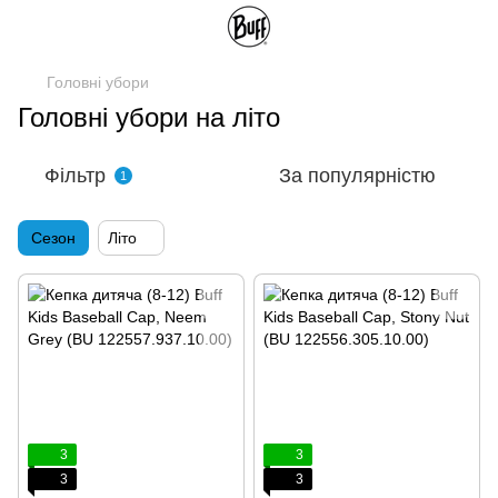
Головні убори
Головні убори на літо
Фільтр
За популярністю
1
Сезон
Літо
3
3
3
3