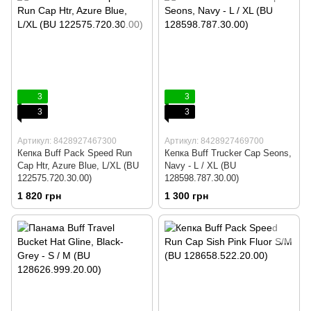
3
3
3
3
Артикул: 8428927467300
Артикул: 8428927469700
Кепка Buff Pack Speed Run
Кепка Buff Trucker Cap Seons,
Cap Htr, Azure Blue, L/XL (BU
Navy - L / XL (BU
122575.720.30.00)
128598.787.30.00)
1 820 грн
1 300 грн