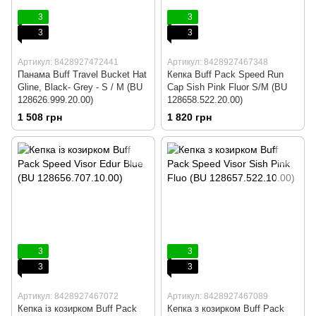
3
3
3
3
Артикул: 8428927472441
Артикул: 8428927467348
Панама Buff Travel Bucket Hat
Кепка Buff Pack Speed ​​Run
Gline, Black- Grey - S / M (BU
Cap Sish Pink Fluor S/M (BU
128626.999.20.00)
128658.522.20.00)
1 508 грн
1 820 грн
3
3
3
3
Артикул: 8428927467072
Артикул: 8428927467089
Кепка із козирком Buff Pack
Кепка з козирком Buff Pack