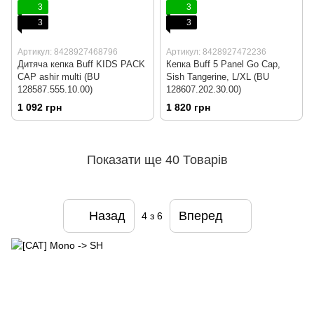
3
3
3
3
Артикул: 8428927468796
Артикул: 8428927472236
Дитяча кепка Buff KIDS PACK
Кепка Buff 5 Panel Go Cap,
CAP ashir multi (BU
Sish Tangerine, L/XL (BU
128587.555.10.00)
128607.202.30.00)
1 092 грн
1 820 грн
Показати ще 40 Товарів
Назад
Вперед
4
з 6