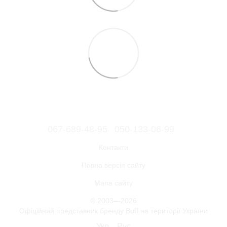
067-689-48-95
050-133-06-99
Контакти
Повна версія сайту
Мапа сайту
© 2003—2026
Офіційний представник бренду Buff на території України
Укр
Рус