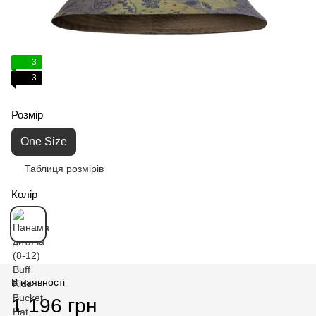
3
3
Розмір
One Size
Таблиця розмірів
Колір
В наявності
1 196 грн