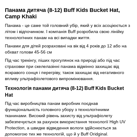
Панама дитяча (8-12) Buff Kids Bucket Hat,
Camp Khaki
Панама - це саме той головний убір, який у всіх асоціюється з
літом і відпочинком. І компанія Buff розробила свою лінійку
технологічних панам на всі випадки життя.
Панами для дітей розраховані на вік від 4 років до 12 або на
обхват голови 45-56 см
Під час трекінгу, піших прогулянок на природі або під час
страховки при скелелазінні панама відмінно захищає від
яскравого сонця і перегріву, також захищає від негативного
впливу ультрафіолетового випромінювання.
Технологія панами дитяча (8-12) Buff Kids Bucket
Hat
Під час виробництва панам виробник поєднав
функціональність головного убору з технологічними
тканинами. Високий рівень захисту від ультрафіолету
забезпечується за рахунок використання технології High UV
Protection, а швидке відведення вологи здійснюється за
допомогою тих же технологій, що й у Buff Oridginal.