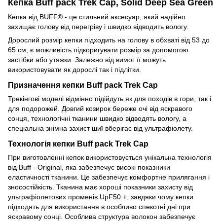
Кепка Buff pack Trek Cap, Solid Deep Sea Green
Кепка від BUFF® - це стильний аксесуар, який надійно
захищає голову від перегріву і швидко відводить вологу.
Дорослий розмір кепки підходить на голову в обхваті від 53 до
65 см, є можливість підкоригувати розмір за допомогою
застібки або утяжки. Залежно від вимог її можуть
використовувати як дорослі так і підлітки.
Призначення кепки Buff pack Trek Cap
Трекінгові моделі відмінно підійдуть як для походів в гори, так і
для подорожей. Довгий козирок береже очі від яскравого
сонця, технологічні тканини швидко відводять вологу, а
спеціальна знімна захист шиї вберігає від ультрафіолету.
Технологія кепки Buff pack Trek Cap
При виготовленні кепок використовується унікальна технологія
від Buff - Original, яка забезпечує високі показники
еластичності тканини. Це забезпечує комфортне прилягання і
зносостійкість. Тканина має хороші показники захисту від
ультрафіолетових променів UpF50 +, завдяки чому кепки
підходять для використання в особливо спекотні дні при
яскравому сонці. Особлива структура волокон забезпечує