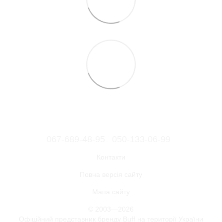
067-689-48-95
050-133-06-99
Контакти
Повна версія сайту
Мапа сайту
© 2003—2026
Офіційний представник бренду Buff на території України