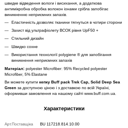
швидке відведення вологи і висихання, а додаткова
антимікробна обробка волокон іонами срібла запобігає
виникненню неприємних запахів.
Еластичність дозволяє тканини тягнуться в чотири сторони
Захист від ультрафіолету ВСОК рівня UpF50 +
Стильний дизайн
Швидко сохне
Використання технології polygiene ® для запобігання
виникнення неприємних запахів
Матеріал:
polyester Microfiber: 95% Recycled polyester
Microfiber, 5% Elastane
Ви можете купити
кепку Buff pack Trek Cap, Solid Deep Sea
Green
за доступною ціною і з доставкою по всій Україні,
оформивши замовлення на нашому сайті www.buff.com.ua.
Характеристики
Арт.Поставщіка
BU 117218.814.10.00