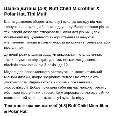
Шапка дитяча (4-8) Buff Child Microfiber &
Polar Hat, Tipi Multi
Шапка дозволяє вберегти голову і вуха від холоду під час
тренувань на вулиці або в холодну пору. Використання різних
технологій дозволяє створювати шапки для різних цілей
починаючи від щоденного використання і закінчуючи
утепленням голови в сильні морози на момент тренувань або
прогулянок.
Дитячий розмір шапки завдяки використанню еластичних
тканин відмінно підходить для маленьких мандрівників і
підлітків починаючи від 3 років і до 12.
Моделі для повсякденного застосування мають стильний
міський дизайн, добре зберігають тепло і не створюють
дискомфорту. Відрізняються високими показниками
зносостійкості. Добре показали себе під час легкого трекінгу
або пішої прогулянки в горах. Крім хороших теплоізоляційних
властивостей захищають голову і вуха від вітру
Технологія шапки дитячої (4-8) Buff Child Microfiber
& Polar Hat: