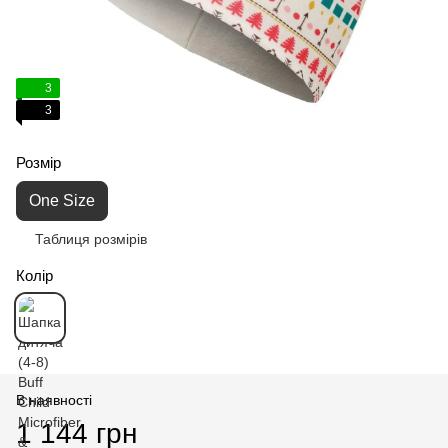
3
3
Розмір
One Size
Таблиця розмірів
Колір
В наявності
1 144 грн