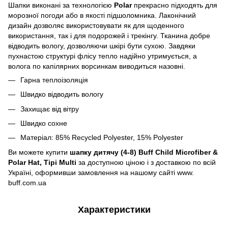
Шапки виконані за технологією
Polar
прекрасно підходять для
морозної погоди або в якості підшоломника. Лаконічний
дизайн дозволяє використовувати як для щоденного
використання, так і для подорожей і трекінгу. Тканина добре
відводить вологу, дозволяючи шкірі бути сухою. Завдяки
пухнастою структурі флісу тепло надійно утримується, а
волога по капілярних ворсинкам виводиться назовні.
Гарна теплоізоляція
Швидко відводить вологу
Захищає від вітру
Швидко сохне
Матеріал: 85% Recycled Polyester, 15% Polyester
Ви можете купити
шапку дитячу (4-8) Buff Child Microfiber &
Polar Hat, Tipi Multi
за доступною ціною і з доставкою по всій
Україні, оформивши замовлення на нашому сайті www.
buff.com.ua
Характеристики