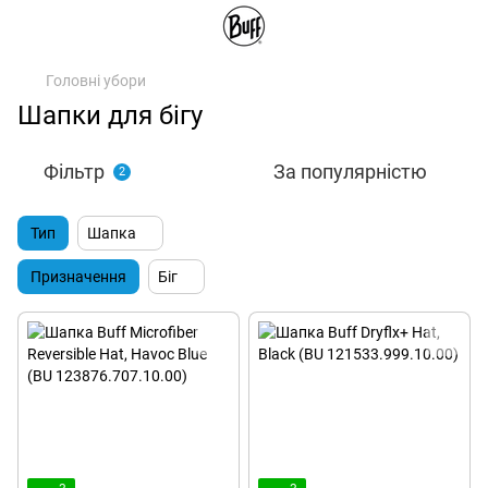
Головні убори
Шапки для бігу
Фільтр
За популярністю
2
Тип
Шапка
Призначення
Біг