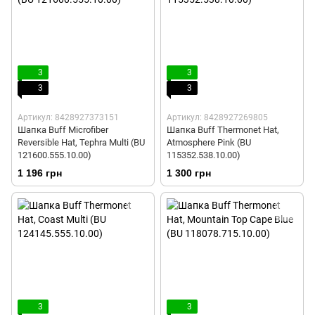
3
3
3
3
Артикул: 8428927373151
Артикул: 8428927269805
Шапка Buff Microfiber
Шапка Buff Thermonet Hat,
Reversible Hat, Tephra Multi (BU
Atmosphere Pink (BU
121600.555.10.00)
115352.538.10.00)
1 196 грн
1 300 грн
3
3