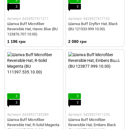
3
3
3
3
Артикул: 8428927411211
Артикул: 8428927417152
Шапка Buff Microfiber
Шапка Buff Dryflx+ Hat, Black
Reversible Hat, Havoc Blue (BU
(BU 121533.999.10.00)
123876.707.10.00)
1 196 грн
2 080 грн
3
3
3
3
Артикул: 8428927185389
Артикул: 8428927411235
Шапка Buff Microfiber
Шапка Buff Microfiber
Reversible Hat, R-Solid Magenta
Reversible Hat, Embers Black