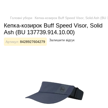
Головні убори
Кепка-козирок Buff Speed Visor, Solid Ash (BU
Кепка-козирок Buff Speed Visor, Solid
Ash (BU 137739.914.10.00)
Залишити відгук
Артикул:
8428927604279