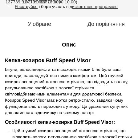
Реєструйся
і бери участь в
дисконтною програмою
%
У обране
До порівняння
Опис
Кепка-козирок Buff Speed Visor
Бігуни, велосипедисти та пішоходи: якими б не були ваші
пригоди, насолоджуйтеся ними з комфортом. Цей гнучкий
козирок оснащений потовною стрічкою, що відводить вологу,
регульованою застібкою з плоскої стрічки та
світловідбиваючими елементами для додаткової безпеки.
Козирок Speed Visor має нотки ретро-стилю, завдяки чому
функціональність переходить у моду. Це ідеальний супутник
для активного відпочинку на свіжому повітрі.
Особливості кепки-козирка Buff Speed Visor:
Цей гнучкий козирок оснащений потовною стрічкою, що
відводить вологу, регульованою застібкою з плоскої стрічки