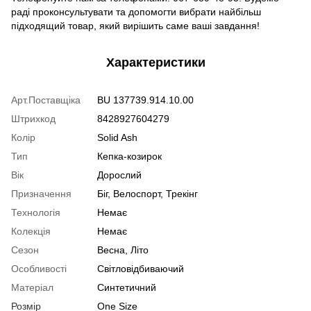
раді проконсультувати та допомогти вибрати найбільш
підходящий товар, який вирішить саме ваші завдання!
Характеристики
Арт.Поставщіка
BU 137739.914.10.00
Штрихкод
8428927604279
Колір
Solid Ash
Тип
Кепка-козирок
Вік
Дорослий
Призначення
Біг, Велоспорт, Трекінг
Технологія
Немає
Колекція
Немає
Сезон
Весна, Літо
Особливості
Світловідбиваючий
Матеріал
Синтетичний
Розмір
One Size