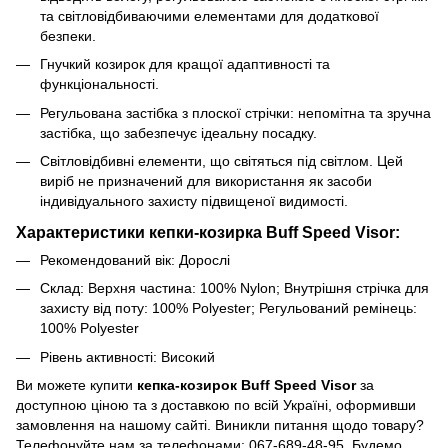
та світловідбиваючими елементами для додаткової
безпеки.
Гнучкий козирок для кращої адаптивності та
функціональності.
Регульована застібка з плоскої стрічки: непомітна та зручна
застібка, що забезпечує ідеальну посадку.
Світловідбивні елементи, що світяться під світлом. Цей
виріб не призначений для використання як засоби
індивідуального захисту підвищеної видимості.
Характеристики кепки-козирка Buff Speed Visor:
Рекомендований вік: Дорослі
Склад: Верхня частина: 100% Nylon; Внутрішня стрічка для
захисту від поту: 100% Polyester; Регульований ремінець:
100% Polyester
Рівень активності: Високий
Ви можете купити
кепка-козирок Buff Speed Visor
за
доступною ціною та з доставкою по всій Україні, оформивши
замовлення на нашому сайті. Виникли питання щодо товару?
Телефонуйте нам за телефонами: 067-689-48-95. Будемо