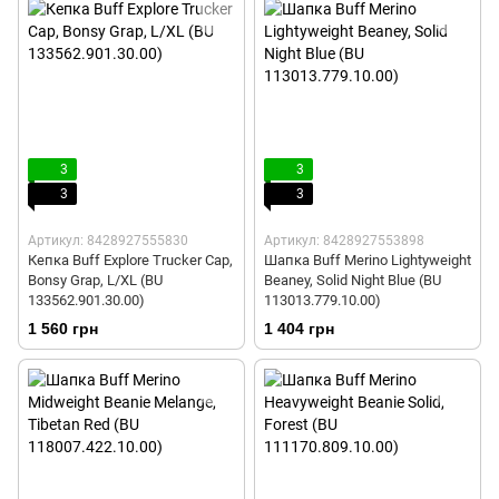
3
3
3
3
Артикул: 8428927555830
Артикул: 8428927553898
Кепка Buff Explore Trucker Cap,
Шапка Buff Merino Lightyweight
Bonsy Grap, L/XL (BU
Beaney, Solid Night Blue (BU
133562.901.30.00)
113013.779.10.00)
1 560 грн
1 404 грн