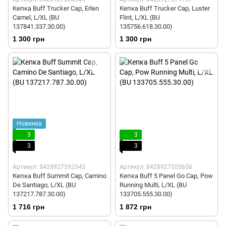
Кепка Buff Trucker Cap, Erlen
Кепка Buff Trucker Cap, Luster
Camel, L/XL (BU
Flint, L/XL (BU
137841.337.30.00)
135756.618.30.00)
1 300 грн
1 300 грн
Новинка
3
3
3
3
Артикул: 8428927592545
Артикул: 8428927555656
Кепка Buff Summit Cap, Camino
Кепка Buff 5 Panel Go Cap, Pow
De Santiago, L/XL (BU
Running Multi, L/XL (BU
137217.787.30.00)
133705.555.30.00)
1 716 грн
1 872 грн