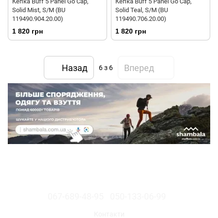
Кепка Buff 5 Panel Go Cap,
Кепка Buff 5 Panel Go Cap,
Solid Mist, S/M (BU
Solid Teal, S/M (BU
119490.904.20.00)
119490.706.20.00)
1 820 грн
1 820 грн
Назад
Вперед
6
з 6
067-689-48-95
050-133-06-99
Контакти