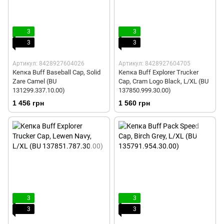
3
3
3
3
Артикул: 8428927604026
Артикул: 8428927604705
Кепка Buff Baseball Cap, Solid
Кепка Buff Explorer Trucker
Zare Camel (BU
Cap, Cram Logo Black, L/XL (BU
131299.337.10.00)
137850.999.30.00)
1 456 грн
1 560 грн
3
3
3
3