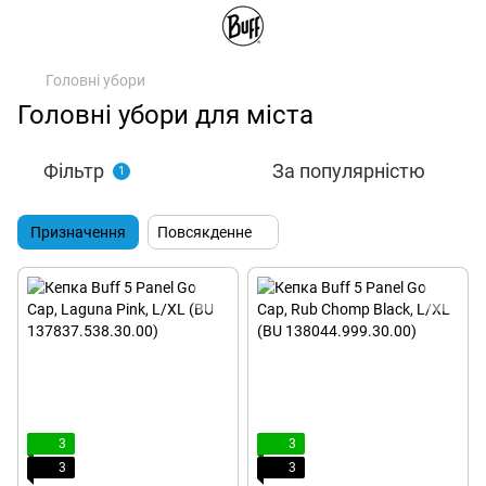
Головні убори
Головні убори для міста
Фільтр
За популярністю
1
Призначення
Повсякденне
3
3
3
3