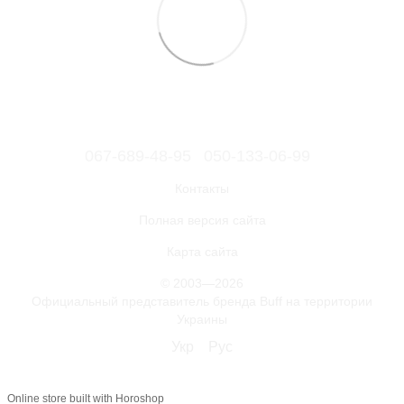
067-689-48-95
050-133-06-99
Контакты
Полная версия сайта
Карта сайта
© 2003—2026
Официальный представитель бренда Buff на территории
Украины
Укр
Рус
Online store built with Horoshop