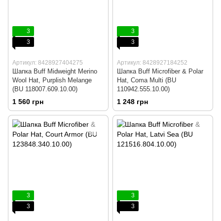
3
3
3
3
Артикул: 8428927404275
Артикул: 8428927184252
Шапка Buff Midweight Merino
Шапка Buff Microfiber & Polar
Wool Hat, Purplish Melange
Hat, Coma Multi (BU
(BU 118007.609.10.00)
110942.555.10.00)
1 560 грн
1 248 грн
3
3
3
3