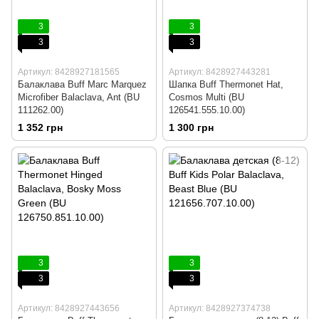
3
3
3
3
Артикул: 8428927181565
Артикул: 8428927443281
Балаклава Buff Marc Marquez
Шапка Buff Thermonet Hat,
Microfiber Balaclava, Ant (BU
Cosmos Multi (BU
111262.00)
126541.555.10.00)
1 352 грн
1 300 грн
3
3
3
3
Артикул: 8428927443656
Артикул: 8428927374738