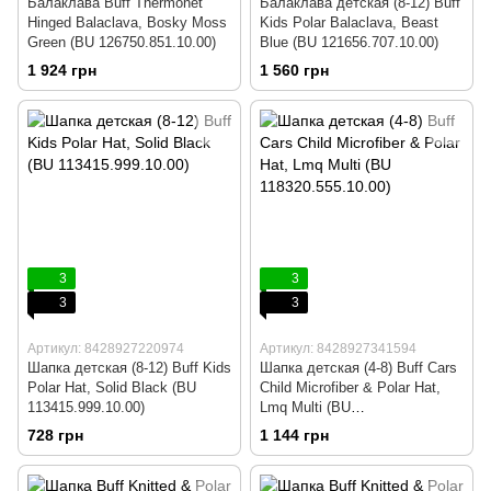
Балаклава Buff Thermonet
Балаклава детская (8-12) Buff
Hinged Balaclava, Bosky Moss
Kids Polar Balaclava, Beast
Green (BU 126750.851.10.00)
Blue (BU 121656.707.10.00)
1 924 грн
1 560 грн
3
3
3
3
Артикул: 8428927220974
Артикул: 8428927341594
Шапка детская (8-12) Buff Kids
Шапка детская (4-8) Buff Cars
Polar Hat, Solid Black (BU
Child Microfiber & Polar Hat,
113415.999.10.00)
Lmq Multi (BU
118320.555.10.00)
728 грн
1 144 грн