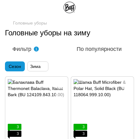
Головные уборы
Головные уборы на зиму
Фильтр
По популярности
1
Сезон
Зима
3
3
3
3