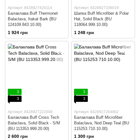
Артикул: 8428927420114
Артикул: 8428927336019
Балаклава Buff Thermonet
Шапка Buff Microfiber & Polar
Balaclava, Itakat Bark (BU
Hat, Solid Black (BU
124109.843.10.00)
118064.999.10.00)
1 924 грн
1 248 грн
3
3
3
3
Артикул: 8428927222008
Артикул: 8428927264862
Балаклава Buff Cross Tech
Балаклава Buff Microfiber
Balaclava, Solid Black - S/M
Balaclava, Nod Deep Teal (BU
(BU 113353.999.20.00)
115253.710.10.00)
2 600 грн
1 300 грн