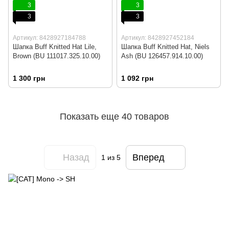
3
3
3
3
Артикул: 8428927184788
Артикул: 8428927452184
Шапка Buff Knitted Hat Lile,
Шапка Buff Knitted Hat, Niels
Brown (BU 111017.325.10.00)
Ash (BU 126457.914.10.00)
1 300 грн
1 092 грн
Показать еще 40 товаров
Назад
Вперед
1
из 5