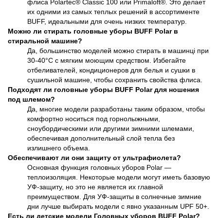
флиса Polartec® Classic 100 или Primaloft®. Это делает
их одними из самых теплых решений в ассортименте
BUFF, идеальными для очень низких температур.
Можно ли стирать головные уборы BUFF Polar в
стиральной машине?
Да, большинство моделей можно стирать в машинці при
30-40°C с мягким моющим средством. Избегайте
отбеливателей, кондиционеров для белья и сушки в
сушильной машине, чтобы сохранить свойства флиса.
Подходят ли головные уборы BUFF Polar для ношения
под шлемом?
Да, многие модели разработаны таким образом, чтобы
комфортно носиться под горнолыжными,
сноубордическими или другими зимними шлемами,
обеспечивая дополнительный слой тепла без
излишнего объема.
Обеспечивают ли они защиту от ультрафиолета?
Основная функция головных уборов Polar —
теплоизоляция. Некоторые модели могут иметь базовую
УФ-защиту, но это не является их главной
преимуществом. Для УФ-защиты в солнечные зимние
дни лучше выбирать модели с явно указанным UPF 50+.
Есть ли детские модели Головных уборов BUFF Polar?