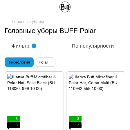
Головные уборы
Головные уборы BUFF Polar
Фильтр
По популярности
1
Технология
Polar
3
3
3
3