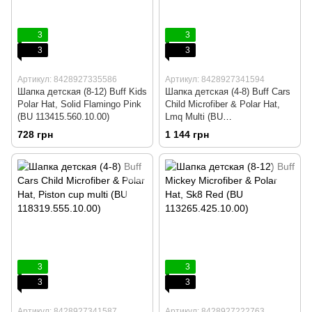
3
3
3
3
Артикул: 8428927335586
Артикул: 8428927341594
Шапка детская (8-12) Buff Kids
Шапка детская (4-8) Buff Cars
Polar Hat, Solid Flamingo Pink
Child Microfiber & Polar Hat,
(BU 113415.560.10.00)
Lmq Multi (BU
118320.555.10.00)
728 грн
1 144 грн
3
3
3
3
Артикул: 8428927341587
Артикул: 8428927222763