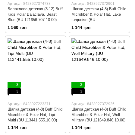
Артикул: 8428927374738
Артикул: 8428927372901
Балаклава детская (8-12) Buff
Шапка детская (4-8) Buff Child
Kids Polar Balaclava, Beast
Microfiber & Polar Hat, Lake
Blue (BU 121656.707.10.00)
turquoise (BU
121647.789.10.00)
1 560 грн
1 144 грн
3
3
3
3
Артикул: 8428927223371
Артикул: 8428927372925
Шапка детская (4-8) Buff Child
Шапка детская (4-8) Buff Child
Microfiber & Polar Hat, Tipi
Microfiber & Polar Hat, Wolf
Multi (BU 113441.555.10.00)
Military (BU 121649.846.10.00)
1 144 грн
1 144 грн