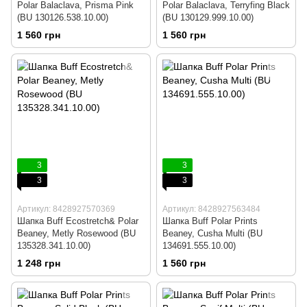
Polar Balaclava, Prisma Pink
Polar Balaclava, Terryfing Black
(BU 130126.538.10.00)
(BU 130129.999.10.00)
1 560 грн
1 560 грн
3
3
3
3
Артикул: 8428927570369
Артикул: 8428927563484
Шапка Buff Ecostretch& Polar
Шапка Buff Polar Prints
Beaney, Metly Rosewood (BU
Beaney, Cusha Multi (BU
135328.341.10.00)
134691.555.10.00)
1 248 грн
1 560 грн