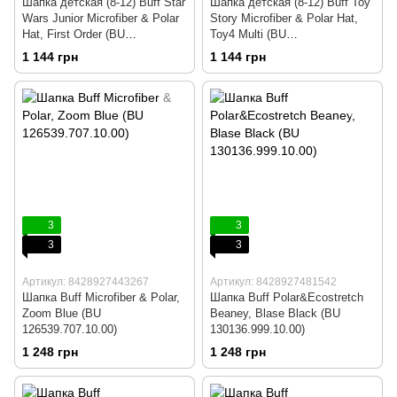
Шапка детская (8-12) Buff Star
Шапка детская (8-12) Buff Toy
Wars Junior Microfiber & Polar
Story Microfiber & Polar Hat,
Hat, First Order (BU
Toy4 Multi (BU
118281.999.10.00)
121679.555.10.00)
1 144 грн
1 144 грн
3
3
3
3
Артикул: 8428927443267
Артикул: 8428927481542
Шапка Buff Microfiber & Polar,
Шапка Buff Polar&Ecostretch
Zoom Blue (BU
Beaney, Blase Black (BU
126539.707.10.00)
130136.999.10.00)
1 248 грн
1 248 грн