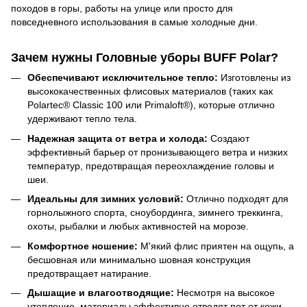
походов в горы, работы на улице или просто для
повседневного использования в самые холодные дни.
Зачем нужны Головные уборы BUFF Polar?
Обеспечивают исключительное тепло:
Изготовлены из
высококачественных флисовых материалов (таких как
Polartec® Classic 100 или Primaloft®), которые отлично
удерживают тепло тела.
Надежная защита от ветра и холода:
Создают
эффективный барьер от пронизывающего ветра и низких
температур, предотвращая переохлаждение головы и
шеи.
Идеальны для зимних условий:
Отлично подходят для
горнолыжного спорта, сноубординга, зимнего треккинга,
охоты, рыбалки и любых активностей на морозе.
Комфортное ношение:
М'який флис приятен на ощупь, а
бесшовная или минимально шовная конструкция
предотвращает натирание.
Дышащие и влагоотводящие:
Несмотря на высокое
утепление, материалы эффективно отводят пот от кожи,