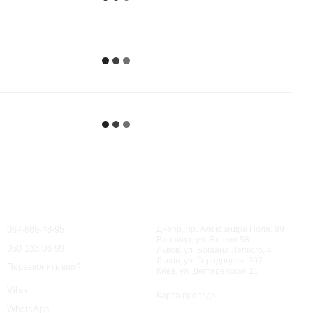
Контактная информация
067-689-48-95
Днепр, пр. Александра Поля, 89
Винница, ул. Янгеля 58
050-133-06-99
Львов, ул. Богдана Лепкого, 4
Львов, ул. Городоцкая, 207
Перезвонить вам?
Киев, ул. Дегтяревская 11
Viber
Карта проезда
WhatsApp