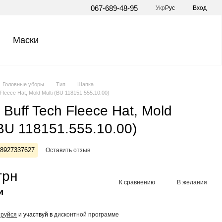
067-689-48-95
Укр
Рус
Вход
Маски
Головные уборы
Тип
Шапка
Fleece Hat, Mold Multi (BU 118151.555.10.00)
Buff Tech Fleece Hat, Mold
(BU 118151.555.10.00)
28927337627
Оставить отзыв
грн
К сравнению
В желания
и
ируйся
и участвуй в
дисконтной программе