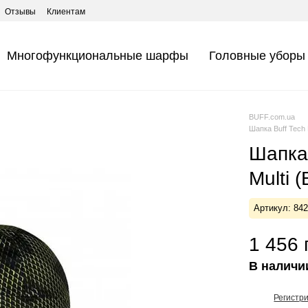
Отзывы
Клиентам
Многофункциональные шарфы
Головные уборы
BUFF.com.ua
Шапка Buff Tech 
Шапка 
Multi 
Артикул: 84
1 456 
В наличи
Регистр
%