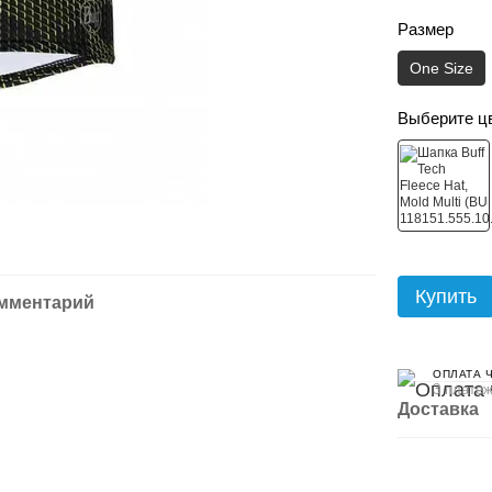
Размер
One Size
Выберите ц
Купить
омментарий
ОПЛАТА 
3 платеж
Доставка