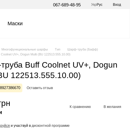
067-689-48-95
Укр
Рус
Вход
Маски
Многофункциональные шарфы
Тип
Шарф-труба (Бафф)
Coolnet UV+, Dogun Multi (BU 122513.555.10.00)
труба Buff Coolnet UV+, Dogun
(BU 122513.555.10.00)
28927386670
Оставить отзыв
грн
К сравнению
В желания
и
ируйся
и участвуй в
дисконтной программе