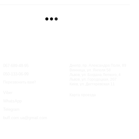
Контактная информация
067-689-48-95
Днепр, пр. Александра Поля, 89
Винница, ул. Янгеля 58
050-133-06-99
Львов, ул. Богдана Лепкого, 4
Львов, ул. Городоцкая, 207
Перезвонить вам?
Киев, ул. Дегтяревская 11
Viber
Карта проезда
WhatsApp
Telegram
buff.com.ua@gmail.com