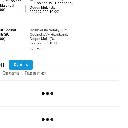
ff Coolnet
Повязка на голову Buff
ti (BU
Coolnet UV+ Headband,
.00)
Dogun Multi (BU
122627.555.10.00)
676 грн
рн
Купить
Оплата
Гарантия