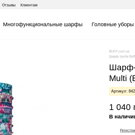
Отзывы
Клиентам
Многофункциональные шарфы
Головные уборы
BUFF.com.ua
Шарф-труба Buff 
Шарф-
Multi 
Артикул: 84
1 040 
В наличи
Регистр
%