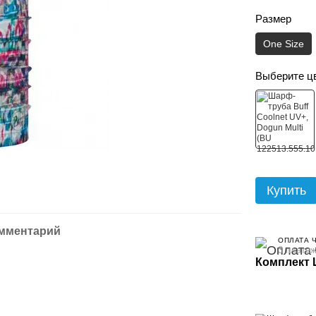
Размер
One Size
Выберите ц
Купить
омментарий
ОПЛАТА 
3 платеж
Комплект 