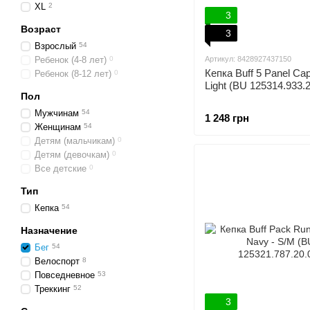
XL
2
3
Возраст
3
Взрослый
54
Ребенок (4-8 лет)
0
Артикул: 8428927437150
Кепка Buff 5 Panel C
Ребенок (8-12 лет)
0
Light (BU 125314.933.2
Пол
Мужчинам
54
1 248 грн
Женщинам
54
Детям (мальчикам)
0
Детям (девочкам)
0
Все детские
0
Тип
Кепка
54
Назначение
Бег
54
Велоспорт
8
Повседневное
53
Треккинг
52
3