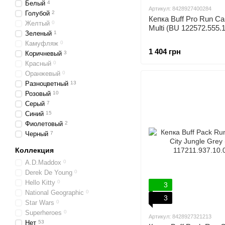
Белый
4
Артикул: 8428927400284
Голубой
2
Кепка Buff Pro Run Ca
Желтый
0
Multi (BU 122572.555.1
Зеленый
1
Камуфляж
0
1 404 грн
Коричневый
3
Красный
0
Оранжевый
0
Разноцветный
13
Розовый
10
Серый
7
Синий
15
Фиолетовый
2
Черный
7
Коллекция
A.D.Maddox
0
Derek De Young
0
Hello Kitty
0
3
National Geographic
0
3
Star Wars
0
Superheroes
0
Артикул: 8428927321213
Нет
53