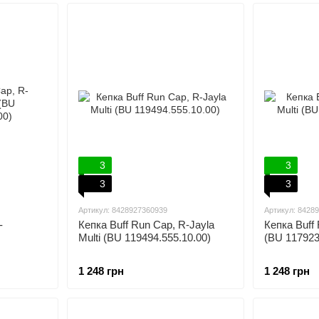
3
3
3
3
Артикул: 8428927360939
Артикул: 8428
-
Кепка Buff Run Cap, R-Jayla
Кепка Buff 
Multi (BU 119494.555.10.00)
(BU 117923
1 248 грн
1 248 грн