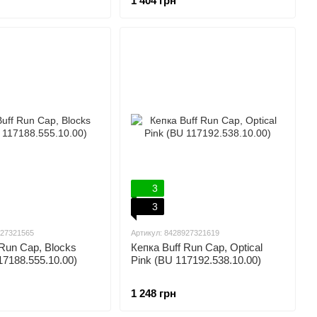
1 404 грн
3
3
927321565
Артикул: 8428927321619
 Run Cap, Blocks
Кепка Buff Run Cap, Optical
17188.555.10.00)
Pink (BU 117192.538.10.00)
1 248 грн