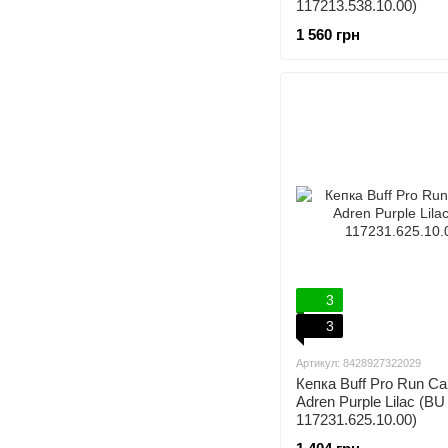
117213.538.10.00)
1 560 грн
3
3
Артикул: 8428927322029
Кепка Buff Pro Run Ca
Adren Purple Lilac (BU
117231.625.10.00)