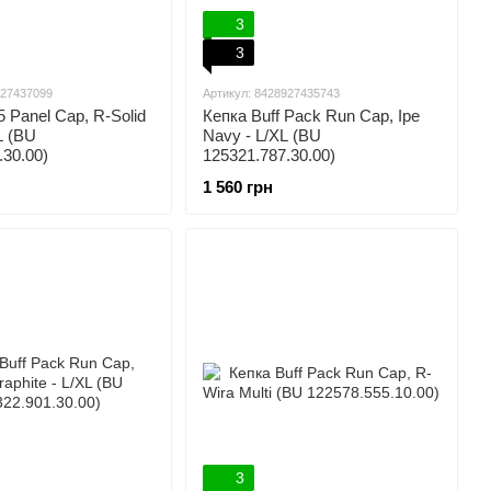
3
3
927437099
Артикул: 8428927435743
5 Panel Cap, R-Solid
Кепка Buff Pack Run Cap, Ipe
L (BU
Navy - L/XL (BU
.30.00)
125321.787.30.00)
1 560 грн
3