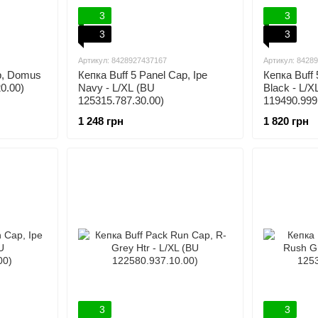
3
3
3
3
Артикул: 8428927437167
Артикул: 8428
ap, Domus
Кепка Buff 5 Panel Cap, Ipe
Кепка Buff 
0.00)
Navy - L/XL (BU
Black - L/X
125315.787.30.00)
119490.999
1 248 грн
1 820 грн
3
3