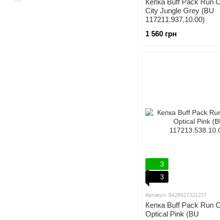
Кепка Buff Pack Run C
City Jungle Grey (BU
117211.937.10.00)
1 560 грн
3
3
Артикул: 8428927321237
Кепка Buff Pack Run C
Optical Pink (BU