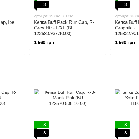
3
3
Артикул: 8428927391742
Артикул: 8428
ap, Ipe
Кепка Buff Pack Run Cap, R-
Кепка Buff
Grey Htr - L/XL (BU
Graphite - 
122580.937.10.00)
125322.901
1 560 грн
1 560 грн
3
3
3
3