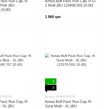
 Pack Run Cap, R-
Кепка Buff Pack Run Cap, R-O-
 Pink (BU
2 Multi (BU 119498.555.10.00)
.10.00)
1 560 грн
3
3
927356734
Артикул: 8428927391735
 Pack Run Cap, R-
Кепка Buff Pack Run Cap, R-
 - XL (BU
Sural Multi - XL (BU