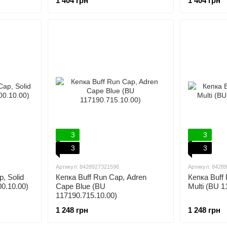
1 404 грн
1 404 грн
3
3
3
3
Артикул: 8428927321596
Артикул: 8428
, Solid
Кепка Buff Run Cap, Adren
Кепка Buff
0.10.00)
Cape Blue (BU
Multi (BU 1
117190.715.10.00)
1 248 грн
1 248 грн