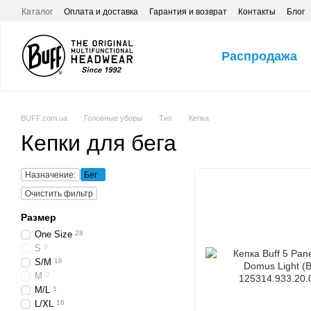
Перейти к основному контенту
Каталог
Оплата и доставка
Гарантия и возврат
Контакты
Блог
Распродажа
BUFF.com.ua
Головные уборы
Тип
Кепка
Кепки для бега
Назначение:
Бег
Очистить фильтр
Размер
One Size
28
S
0
S/M
16
M
0
M/L
1
L/XL
16