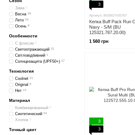
Сезон
3
Зима
0
Весна
39
Артикул: 8428927435767
Лето
54
Кепка Buff Pack Run C
Осень
8
Navy - S/M (BU
125321.787.20.00)
Особенности
1 560 грн
С флисом
0
Светоотражающий
32
Світловідбивний
1
Солнцезащита (UPF50+)
47
Технология
Coolnet
31
Original
8
Нет
14
Материал
Комбинированный
0
Синтетический
54
Хлопок
0
3
3
Точный цвет