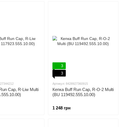
3
3
927344212
Артикул: 8428927360915
Run Cap, R-Liw Multi
Кепка Buff Run Cap, R-O-2 Multi
.555.10.00)
(BU 119492.555.10.00)
1 248 грн