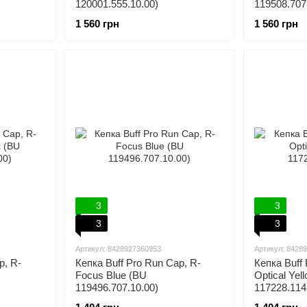
120001.555.10.00)
119508.707
1 560 грн
1 560 грн
3
3
3
3
Артикул: 8428927360953
Артикул: 8428
p, R-
Кепка Buff Pro Run Cap, R-
Кепка Buff
Focus Blue (BU
Optical Yel
119496.707.10.00)
117228.114