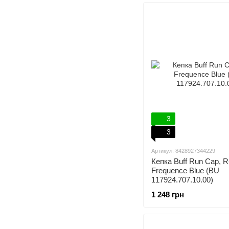
3
3
Артикул: 8428927344229
Кепка Buff Run Cap, R
Frequence Blue (BU
117924.707.10.00)
1 248 грн