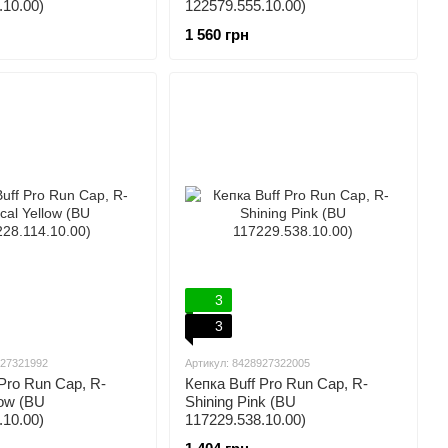
.10.00)
122579.555.10.00)
1 560 грн
3
3
927321992
Артикул: 8428927322005
 Pro Run Cap, R-
Кепка Buff Pro Run Cap, R-
low (BU
Shining Pink (BU
.10.00)
117229.538.10.00)