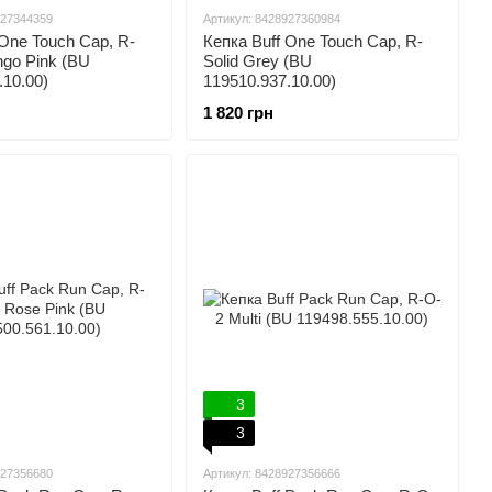
927344359
Артикул: 8428927360984
 One Touch Cap, R-
Кепка Buff One Touch Cap, R-
ngo Pink (BU
Solid Grey (BU
.10.00)
119510.937.10.00)
1 820 грн
3
3
927356680
Артикул: 8428927356666