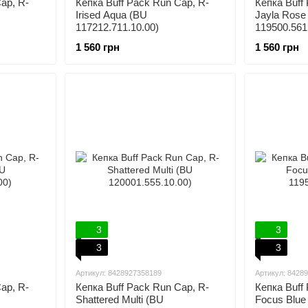
ap, R-
Кепка Buff Pack Run Cap, R-
Кепка Buff
Irised Aqua (BU
Jayla Rose
117212.711.10.00)
119500.561
1 560 грн
1 560 грн
3
3
3
3
Артикул: 8428927358189
Артикул: 8428
ap, R-
Кепка Buff Pack Run Cap, R-
Кепка Buff
Shattered Multi (BU
Focus Blue