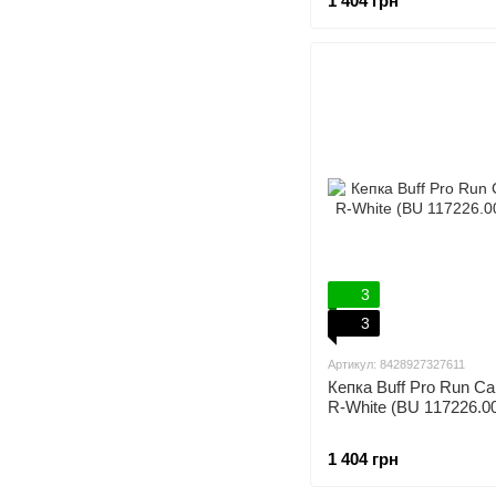
1 404 грн
3
3
Артикул: 8428927327611
Кепка Buff Pro Run Cap
R-White (BU 117226.00
1 404 грн