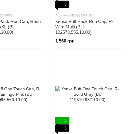
3
927440983
Артикул: 8428927391537
 Pack Run Cap, Rush
Кепка Buff Pack Run Cap, R-
L/XL (BU
Wira Multi (BU
.30.00)
122578.555.10.00)
1 560 грн
3
3