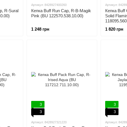
Артикул: 8428927400260
Артикул: 8428
p, R-Sural
Кепка Buff Run Cap, R-B-Magik
Кепка Buff
0.00)
Pink (BU 122570.538.10.00)
Solid Flami
118095.560
1 248 грн
1 820 грн
3
3
3
3
Артикул: 8428927321220
Артикул: 8428