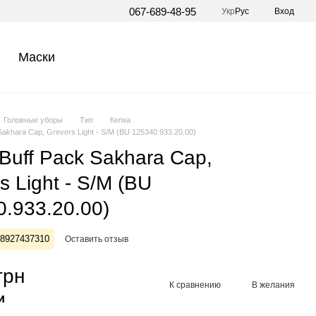
067-689-48-95
Укр
Рус
Вход
Маски
Головные уборы
Тип
Кепка
Sakhara Cap, Grevers Light - S/M (BU 125340.933.20.00)
Buff Pack Sakhara Cap,
s Light - S/M (BU
.933.20.00)
28927437310
Оставить отзыв
грн
К сравнению
В желания
и