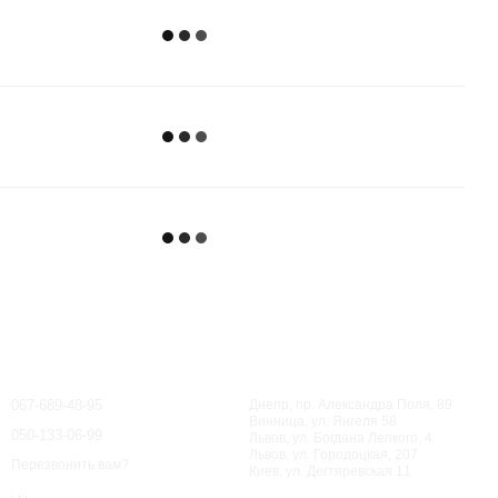
Контактная информация
067-689-48-95
Днепр, пр. Александра Поля, 89
Винница, ул. Янгеля 58
050-133-06-99
Львов, ул. Богдана Лепкого, 4
Львов, ул. Городоцкая, 207
Перезвонить вам?
Киев, ул. Дегтяревская 11