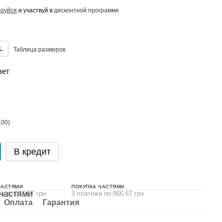
ируйся
и участвуй в
дисконтной программе
L
Таблица размеров
вет
В кредит
ЧАСТЯМИ
ПОКУПКА ЧАСТЯМИ
а по 866.67 грн
3 платежа по 866.67 грн
Оплата
Гарантия