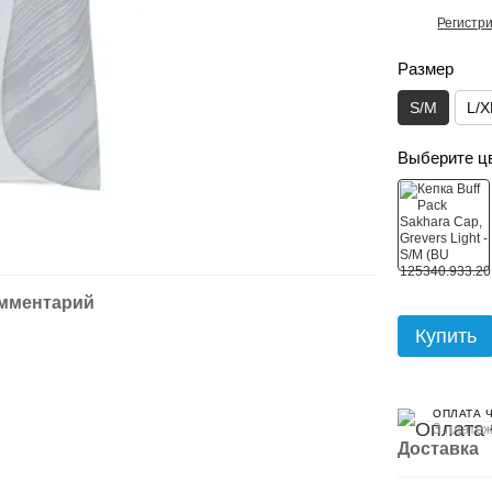
Регистр
%
Размер
S/M
L/X
Выберите ц
омментарий
Купить
ОПЛАТА 
3 платеж
Доставка