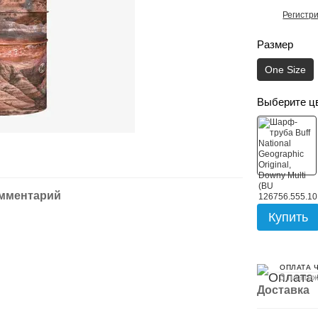
Регистр
%
Размер
One Size
Выберите ц
омментарий
Купить
ОПЛАТА 
3 платеж
Доставка