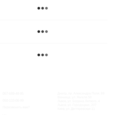
Контактная информация
067-689-48-95
Днепр, пр. Александра Поля, 89
Винница, ул. Янгеля 58
050-133-06-99
Львов, ул. Богдана Лепкого, 4
Львов, ул. Городоцкая, 207
Перезвонить вам?
Киев, ул. Дегтяревская 11