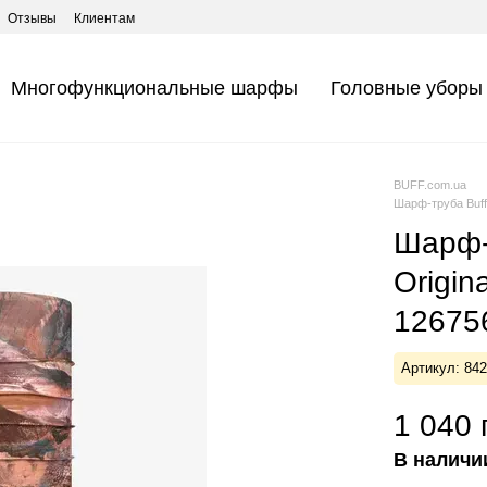
Отзывы
Клиентам
Многофункциональные шарфы
Головные уборы
BUFF.com.ua
Шарф-труба Buff 
Шарф-т
Origin
126756
Артикул: 84
1 040 
В наличи