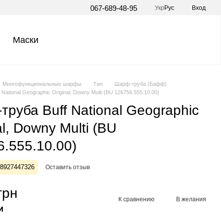
067-689-48-95
Укр
Рус
Вход
Маски
Многофункциональные шарфы
Тип
Шарф-труба (Бафф)
National Geographic Original, Downy Multi (BU 126756.555.10.00)
руба Buff National Geographic
al, Downy Multi (BU
.555.10.00)
28927447326
Оставить отзыв
грн
К сравнению
В желания
и