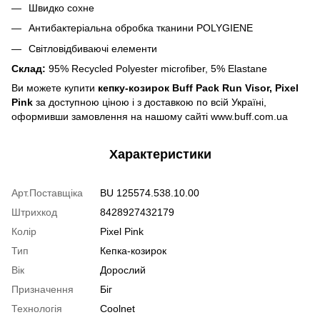
Швидко сохне
Антибактеріальна обробка тканини POLYGIENE
Світловідбиваючі елементи
Склад:
95% Recycled Polyester microfiber, 5% Elastane
Ви можете купити
кепку-козирок Buff Pack Run Visor, Pixel
Pink
за доступною ціною і з доставкою по всій Україні,
оформивши замовлення на нашому сайті www.buff.com.ua
Характеристики
Арт.Поставщіка
BU 125574.538.10.00
Штрихкод
8428927432179
Колір
Pixel Pink
Тип
Кепка-козирок
Вік
Дорослий
Призначення
Біг
Технологія
Coolnet