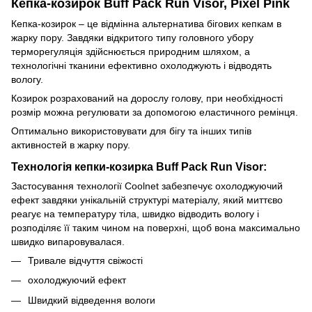
Кепка-козирок Buff Pack Run Visor, Pixel Pink
Кепка-козирок – це відмінна альтернатива бігових кепкам в
жарку пору. Завдяки відкритого типу головного убору
терморегуляція здійснюється природним шляхом, а
технологічні тканини ефективно охолоджують і відводять
вологу.
Козирок розрахований на дорослу голову, при необхідності
розмір можна регулювати за допомогою еластичного ремінця.
Оптимально використовувати для бігу та інших типів
активностей в жарку пору.
Технологія кепки-козирка Buff Pack Run Visor:
Застосування технології Coolnet забезпечує охолоджуючий
ефект завдяки унікальній структурі матеріалу, який миттєво
реагує на температуру тіла, швидко відводить вологу і
розподіляє її таким чином на поверхні, щоб вона максимально
швидко випаровувалася.
Тривале відчуття свіжості
охолоджуючий ефект
Швидкий відведення вологи