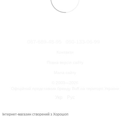
067-689-48-95
050-133-06-99
Контакти
Повна версія сайту
Мапа сайту
© 2003—2026
Офіційний представник бренду Buff на території України
Укр
Рус
Інтернет-магазин створений з Хорошоп