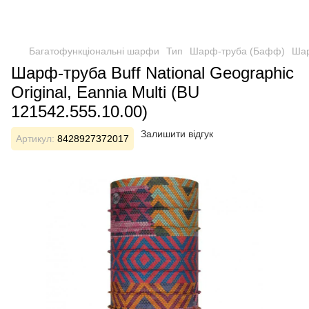
Багатофункціональні шарфи
Тип
Шарф-труба (Бафф)
Шар
Шарф-труба Buff National Geographic
Original, Eannia Multi (BU
121542.555.10.00)
Залишити відгук
Артикул:
8428927372017