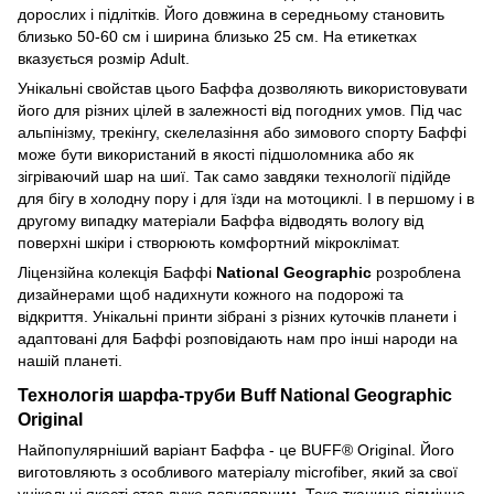
дорослих і підлітків. Його довжина в середньому становить
близько 50-60 см і ширина близько 25 см. На етикетках
вказується розмір Adult.
Унікальні свойстав цього Баффа дозволяють використовувати
його для різних цілей в залежності від погодних умов. Під час
альпінізму, трекінгу, скелелазіння або зимового спорту Баффі
може бути використаний в якості підшоломника або як
зігріваючий шар на шиї. Так само завдяки технології підійде
для бігу в холодну пору і для їзди на мотоциклі. І в першому і в
другому випадку матеріали Баффа відводять вологу від
поверхні шкіри і створюють комфортний мікроклімат.
Ліцензійна колекція Баффі
National Geographic
розроблена
дизайнерами щоб надихнути кожного на подорожі та
відкриття. Унікальні принти зібрані з різних куточків планети і
адаптовані для Баффі розповідають нам про інші народи на
нашій планеті.
Технологія шарфа-труби Buff National Geographic
Original
Найпопулярніший варіант Баффа - це BUFF® Original. Його
виготовляють з особливого матеріалу microfiber, який за свої
унікальні якості став дуже популярним. Така тканина відмінно