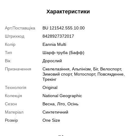
Характеристики
Арт.Поставщіка
BU 121542.555.10.00
Штрихкод
8428927372017
Колір
Eannia Multi
Тип
Шарф-труба (Бафф)
Вік
Дорослий
Призначення
Скелелазіння, Альпінізм, Біг, Велоспорт,
Зимовий спорт, Мотоспорт, Повсякденне,
Трекінг
Технологія
Original
Колекція
National Geographic
Сезон
Весна, Літо, Осінь
Матеріал
Синтетичний
Розмір
One Size