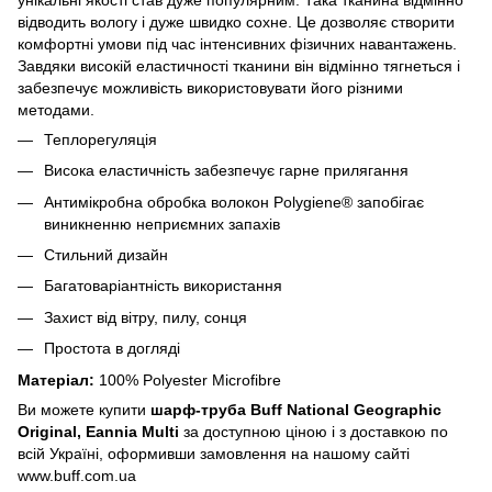
відводить вологу і дуже швидко сохне. Це дозволяє створити
комфортні умови під час інтенсивних фізичних навантажень.
Завдяки високій еластичності тканини він відмінно тягнеться і
забезпечує можливість використовувати його різними
методами.
Теплорегуляція
Висока еластичність забезпечує гарне прилягання
Антимікробна обробка волокон Polygiene® запобігає
виникненню неприємних запахів
Стильний дизайн
Багатоваріантність використання
Захист від вітру, пилу, сонця
Простота в догляді
Матеріал:
100% Polyester Microfibre
Ви можете купити
шарф-труба Buff National Geographic
Original, Eannia Multi
за доступною ціною і з доставкою по
всій Україні, оформивши замовлення на нашому сайті
www.buff.com.ua