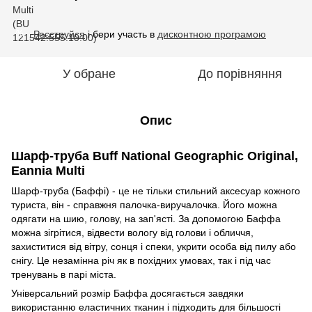
Реєструйся
і бери участь в
дисконтною програмою
%
У обране
До порівняння
Опис
Шарф-труба Buff National Geographic Original,
Eannia Multi
Шарф-труба (Баффі) - це не тільки стильний аксесуар кожного
туриста, він - справжня палочка-виручалочка. Його можна
одягати на шию, голову, на зап'ясті. За допомогою Баффа
можна зігрітися, відвести вологу від голови і обличчя,
захиститися від вітру, сонця і спеки, укрити особа від пилу або
снігу. Це незамінна річ як в похідних умовах, так і під час
тренувань в парі міста.
Універсальний розмір Баффа досягається завдяки
використанню еластичних тканин і підходить для більшості